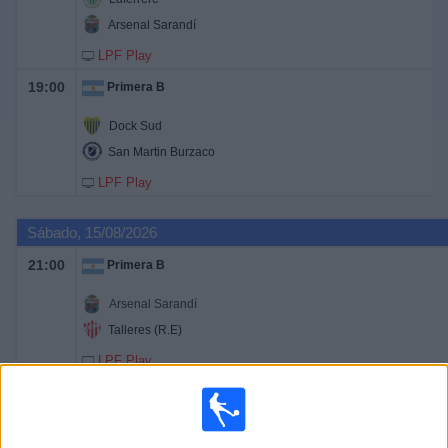
Arsenal Sarandí
LPF Play
19:00
Primera B
Dock Sud
San Martin Burzaco
LPF Play
Sábado, 15/08/2026
21:00
Primera B
Arsenal Sarandí
Talleres (R.E)
LPF Play
21:00
Primera B
Sportivo Italiano