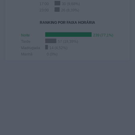
17:00
30 (9,68%)
23:00
26 (8,39%)
RANKING POR FAIXA HORÁRIA
Noite
239 (77,1%)
Tarde
57 (18,39%)
Madrugada
14 (4,52%)
Manhã
0 (0%)