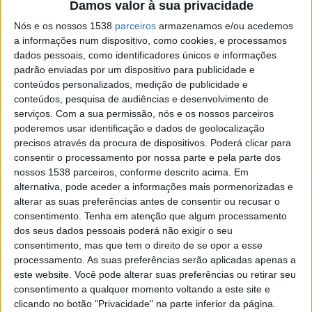
Damos valor à sua privacidade
Dock Sud
Nós e os nossos 1538
parceiros
armazenamos e/ou acedemos
LPF Play
a informações num dispositivo, como cookies, e processamos
21:00
Primera B
dados pessoais, como identificadores únicos e informações
padrão enviadas por um dispositivo para publicidade e
Villa Dalmine
conteúdos personalizados, medição de publicidade e
Brown Adrogue
conteúdos, pesquisa de audiências e desenvolvimento de
serviços.
Com a sua permissão, nós e os nossos parceiros
LPF Play
poderemos usar identificação e dados de geolocalização
21:00
Primera B
precisos através da procura de dispositivos. Poderá clicar para
consentir o processamento por nossa parte e pela parte dos
Villa San Carlos
nossos 1538 parceiros, conforme descrito acima. Em
Defensores Unidos
alternativa, pode aceder a informações mais pormenorizadas e
alterar as suas preferências antes de consentir ou recusar o
LPF Play
consentimento.
Tenha em atenção que algum processamento
21:00
Primera B
dos seus dados pessoais poderá não exigir o seu
consentimento, mas que tem o direito de se opor a esse
UAI Urquiza
processamento. As suas preferências serão aplicadas apenas a
Deportivo Armenio
este website. Você pode alterar suas preferências ou retirar seu
consentimento a qualquer momento voltando a este site e
LPF Play
clicando no botão "Privacidade" na parte inferior da página.