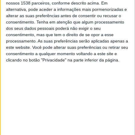
nossos 1538 parceiros, conforme descrito acima. Em
alternativa, pode aceder a informações mais pormenorizadas e
DADOS ESTATÍSTICOS DA EQUIPE RACING AVELLANEDA
alterar as suas preferências antes de consentir ou recusar o
FEMENINO NA TELEVISÃO EM PORTUGAL
consentimento.
Tenha em atenção que algum processamento
dos seus dados pessoais poderá não exigir o seu
Até a data de hoje
06/08/2026
e desde que este site coleta os dados
consentimento, mas que tem o direito de se opor a esse
estatísticos de quando e onde são televisionados os jogos de
Futebol
da
processamento. As suas preferências serão aplicadas apenas a
equipe
Racing Avellaneda Femenino
em
Portugal
, que foi em
este website. Você pode alterar suas preferências ou retirar seu
15/03/2026
, podemos fornecer os seguintes dados:
consentimento a qualquer momento voltando a este site e
clicando no botão "Privacidade" na parte inferior da página.
16
PARTIDOS TELEVISADOS
16 partidos em aberto
100%
0 partidos pagos
0%
ÚLTIMA PARTIDA EM ABERTO
Racing Avellaneda Femenino - Boca Juniors W
03/08/2026 Primera A Women por LPF Play