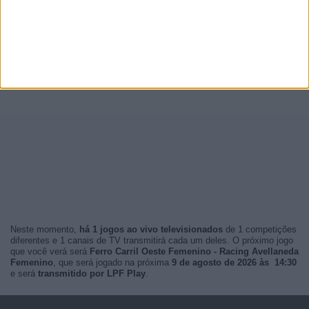
Neste momento,
há 1 jogos ao vivo televisionados
de 1 competições
diferentes e 1 canais de TV transmitirá cada um deles. O próximo jogo
que você verá será
Ferro Carril Oeste Femenino - Racing Avellaneda
Femenino
, que será jogado na próxima
9 de agosto de 2026 às 14:30
e será
transmitido por LPF Play
.