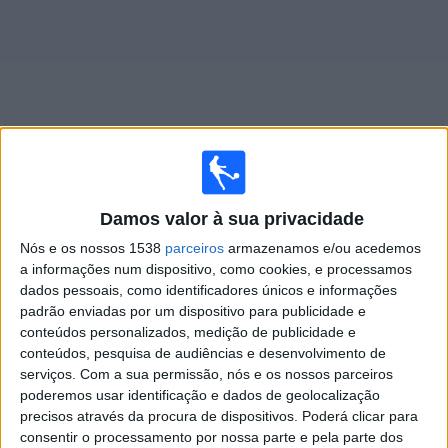
Widget
Jogos ao vivo do
Racing Avellaneda Femenino
Damos valor à sua privacidade
Nós e os nossos 1538
parceiros
armazenamos e/ou acedemos
Domingo, 09/08/2026
a informações num dispositivo, como cookies, e processamos
13:30
Primera A Women
dados pessoais, como identificadores únicos e informações
padrão enviadas por um dispositivo para publicidade e
Ferro Carril Oeste Femenino
conteúdos personalizados, medição de publicidade e
Racing Avellaneda Femenino
conteúdos, pesquisa de audiências e desenvolvimento de
serviços.
Com a sua permissão, nós e os nossos parceiros
poderemos usar identificação e dados de geolocalização
precisos através da procura de dispositivos. Poderá clicar para
LPF Play
consentir o processamento por nossa parte e pela parte dos