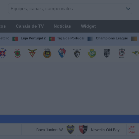
tos
Canais de TV
Notícias
Widget
etclic
Liga Portugal 2
Taça de Portugal
Champions League
LPF
Boca Juniors W
Newell's Old Boys Femenino
Play