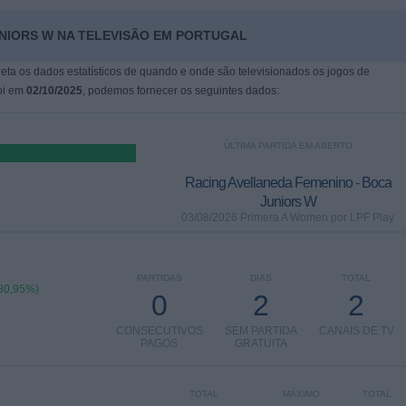
UNIORS W NA TELEVISÃO EM PORTUGAL
leta os dados estatísticos de quando e onde são televisionados os jogos de
foi em
02/10/2025
, podemos fornecer os seguintes dados:
ÚLTIMA PARTIDA EM ABERTO
Racing Avellaneda Femenino - Boca
Juniors W
03/08/2026 Primera A Women por LPF Play
PARTIDAS
DIAS
TOTAL
80,95%)
0
2
2
CONSECUTIVOS
SEM PARTIDA
CANAIS DE TV
PAGOS
GRATUITA
TOTAL
MÁXIMO
TOTAL