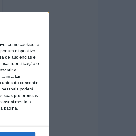
vo, como cookies, e
por um dispositivo
sa de audiências e
usar identificação e
nsentir o
o acima. Em
s antes de consentir
 pessoais poderá
s suas preferências
 consentimento a
da página.