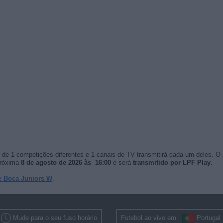
de 1 competições diferentes e 1 canais de TV transmitirá cada um deles. O
próxima
8 de agosto de 2026 às 16:00
e será
transmitido por LPF Play
.
e Boca Juniors W
.
Mude para o seu fuso horário
Futebol ao vivo em
Portugal