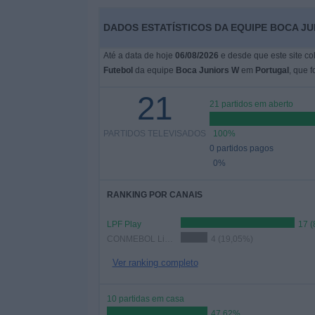
DADOS ESTATÍSTICOS DA EQUIPE BOCA J
Widget
Até a data de hoje
06/08/2026
e desde que este site co
Futebol
da equipe
Boca Juniors W
em
Portugal
, que 
21
21 partidos em aberto
PARTIDOS TELEVISADOS
100%
0 partidos pagos
0%
RANKING POR CANAIS
LPF Play
17 (
CONMEBOL Libertadores YouTube
4 (19,05%)
Ver ranking completo
10 partidas em casa
47,62%