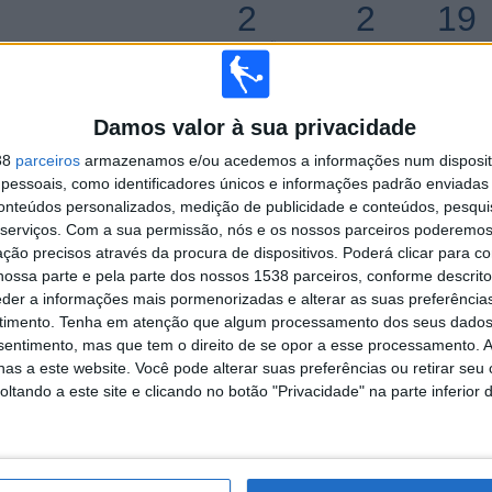
2
2
19
COMPETIÇÕES
VS San
RIVAIS
Lorenzo
Femenino
Damos valor à sua privacidade
RANKING POR COMPETIÇÕES
38
parceiros
armazenamos e/ou acedemos a informações num dispositi
Primera A Women
17 (80,95%)
essoais, como identificadores únicos e informações padrão enviadas 
Copa Libertadores Women
4 (19,05%)
conteúdos personalizados, medição de publicidade e conteúdos, pesqui
serviços.
Com a sua permissão, nós e os nossos parceiros poderemos 
Ver ranking completo
ção precisos através da procura de dispositivos. Poderá clicar para co
ossa parte e pela parte dos nossos 1538 parceiros, conforme descrit
eder a informações mais pormenorizadas e alterar as suas preferência
timento.
Tenha em atenção que algum processamento dos seus dados
nsentimento, mas que tem o direito de se opor a esse processamento. A
 PARTIDAS POR DIA DA SEMANA
as a este website. Você pode alterar suas preferências ou retirar seu
tando a este site e clicando no botão "Privacidade" na parte inferior 
A-FEIRA
QUINTA-FEIRA
SEXTA-FEIRA
SÁBADO
DOMINGO
3
2
2
4
5
,29%
9,52%
9,52%
19,05%
23,81%