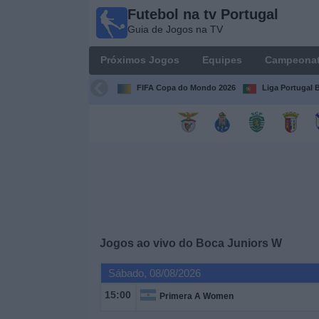
Futebol na tv Portugal
Futebol
Guia de Jogos na TV
na tv
Portugal
Próximos Jogos
Equipes
Campeona
Guia de
Jogos na TV
FIFA Copa do Mondo 2026
Liga Portugal B
Próximos
Jogos
Equipes
Campeonatos
Jogos ao vivo do
Boca Juniors W
Canais
de
Sábado, 08/08/2026
TV
15:00
Primera A Women
Notícias