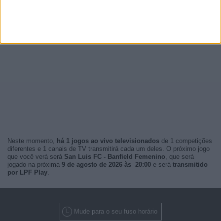
Neste momento,
há 1 jogos ao vivo televisionados
de 1 competições
diferentes e 1 canais de TV transmitirá cada um deles. O próximo jogo
que você verá será
San Luis FC - Banfield Femenino
, que será
jogado na próxima
9 de agosto de 2026 às 20:00
e será
transmitido
por LPF Play
.
Mude para o seu fuso horário