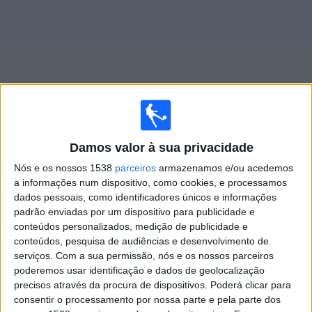
Widget
Jogos ao vivo do
Banfield Femenino
Damos valor à sua privacidade
Nós e os nossos 1538
parceiros
armazenamos e/ou acedemos
Amanhã domingo, 09/08/2026
a informações num dispositivo, como cookies, e processamos
19:00
Primera A Women
dados pessoais, como identificadores únicos e informações
padrão enviadas por um dispositivo para publicidade e
San Luis FC
conteúdos personalizados, medição de publicidade e
conteúdos, pesquisa de audiências e desenvolvimento de
Banfield Femenino
serviços.
Com a sua permissão, nós e os nossos parceiros
LPF Play
poderemos usar identificação e dados de geolocalização
precisos através da procura de dispositivos. Poderá clicar para
consentir o processamento por nossa parte e pela parte dos
DADOS ESTATÍSTICOS DA EQUIPE BANFIELD FEMENINO