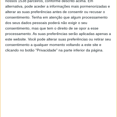
nossos 1538 parceiros, conforme descrito acima. Em
NA TELEVISÃO EM PORTUGAL
alternativa, pode aceder a informações mais pormenorizadas e
alterar as suas preferências antes de consentir ou recusar o
Até a data de hoje
08/08/2026
e desde que este site coleta os dados
consentimento.
Tenha em atenção que algum processamento
estatísticos de quando e onde são televisionados os jogos de
Futebol
da
dos seus dados pessoais poderá não exigir o seu
equipe
Banfield Femenino
em
Portugal
, que foi em
14/03/2026
, podemos
consentimento, mas que tem o direito de se opor a esse
fornecer os seguintes dados:
processamento. As suas preferências serão aplicadas apenas a
este website. Você pode alterar suas preferências ou retirar seu
17
consentimento a qualquer momento voltando a este site e
clicando no botão "Privacidade" na parte inferior da página.
PARTIDOS TELEVISADOS
17 partidos em aberto
100%
0 partidos pagos
0%
ÚLTIMA PARTIDA EM ABERTO
Banfield Femenino - Unión Santa Fe Femenino
02/08/2026 Primera A Women por LPF Play
RANKING POR CANAIS