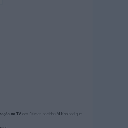
mação na TV
das últimas partidas Al Kholood que
cial.