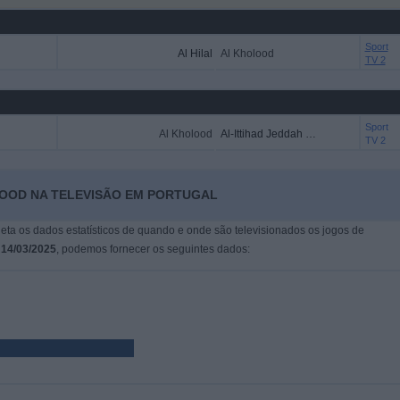
Sport
Al Hilal
Al Kholood
TV 2
Sport
Al Kholood
Al-Ittihad Jeddah Club
TV 2
LOOD NA TELEVISÃO EM PORTUGAL
leta os dados estatísticos de quando e onde são televisionados os jogos de
m
14/03/2025
, podemos fornecer os seguintes dados: