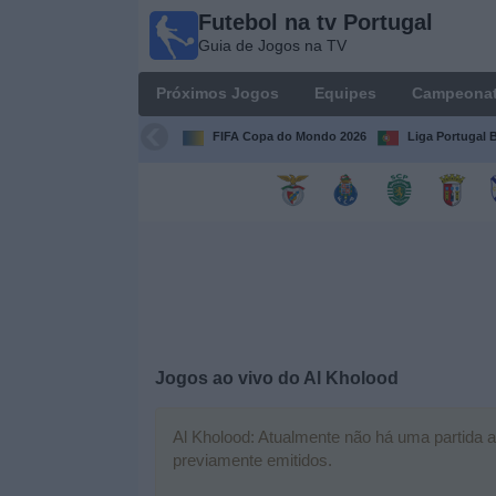
Futebol na tv Portugal
Futebol
Guia de Jogos na TV
na tv
Portugal
Próximos Jogos
Equipes
Campeona
Guia de
Jogos na TV
FIFA Copa do Mondo 2026
Liga Portugal B
Próximos
Jogos
Equipes
Campeonatos
Jogos ao vivo do
Al Kholood
Canais
de
TV
Al Kholood: Atualmente não há uma partida ao
previamente emitidos.
Notícias