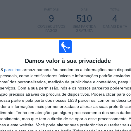
PARTIDAS
DIAS
TOTAL
9
510
4
CONSECUTIVOS
SEM PARTIDA
CANAIS DE TV
PAGOS
GRATUITA
Damos valor à sua privacidade
TOTAL
MÁXIMO
TOTAL
2
3
5
38
parceiros
armazenamos e/ou acedemos a informações num dispositi
essoais, como identificadores únicos e informações padrão enviadas 
COMPETIÇÕES
VS Al Nassr
RIVAIS
conteúdos personalizados, medição de publicidade e conteúdos, pesqui
serviços.
Com a sua permissão, nós e os nossos parceiros poderemos 
RANKING POR COMPETIÇÕES
ção precisos através da procura de dispositivos. Poderá clicar para co
ossa parte e pela parte dos nossos 1538 parceiros, conforme descrit
Saudi Pro League
7 (77,78%)
eder a informações mais pormenorizadas e alterar as suas preferência
King Cup
2 (22,22%)
timento.
Tenha em atenção que algum processamento dos seus dados
nsentimento, mas que tem o direito de se opor a esse processamento. A
Ver ranking completo
as a este website. Você pode alterar suas preferências ou retirar seu
tando a este site e clicando no botão "Privacidade" na parte inferior 