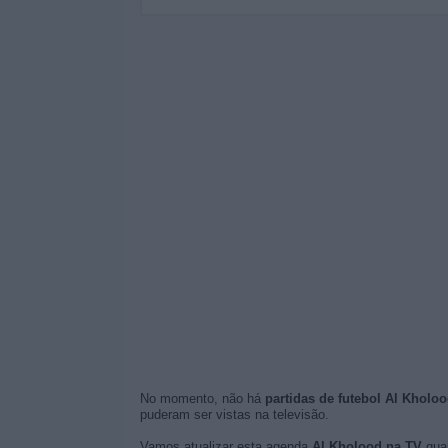
No momento, não há
partidas de futebol Al Kholoo
puderam ser vistas na televisão.
Vamos atualizar esta agenda
Al Kholood na TV
quan