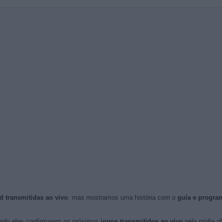
d transmitidas ao vivo
, mas mostramos uma história com o
guía e progra
do eles confirmarem os próximos
jogos transmitidos ao vivo
pela mídia ofi