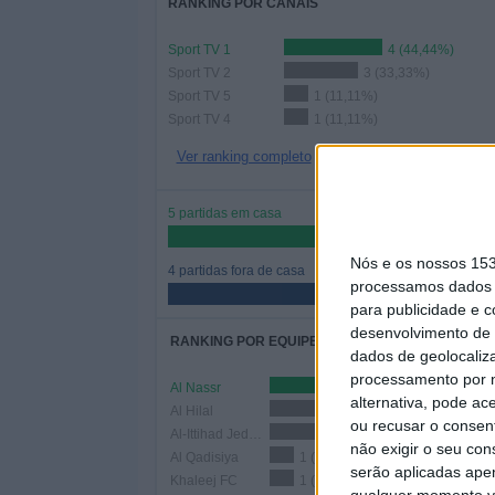
RANKING POR CANAIS
Sport TV 1
4 (44,44%)
Sport TV 2
3 (33,33%)
Sport TV 5
1 (11,11%)
Sport TV 4
1 (11,11%)
Ver ranking completo
5 partidas em casa
55,56%
Nós e os nossos 15
4 partidas fora de casa
processamos dados p
44,44%
para publicidade e 
desenvolvimento de 
RANKING POR EQUIPES
dados de geolocaliza
processamento por n
Al Nassr
3 (33,33%)
alternativa, pode ac
Al Hilal
2 (22,22%)
ou recusar o consen
Al-Ittihad Jeddah Club
2 (22,22%)
não exigir o seu co
Al Qadisiya
1 (11,11%)
serão aplicadas apen
Khaleej FC
1 (11,11%)
qualquer momento vol