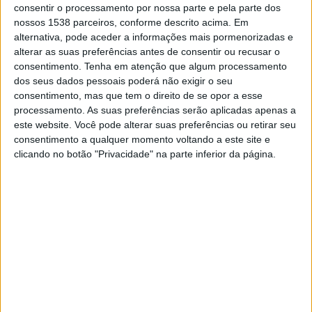
consentir o processamento por nossa parte e pela parte dos
Al Wasl
nossos 1538 parceiros, conforme descrito acima. Em
Al Muharraq
alternativa, pode aceder a informações mais pormenorizadas e
Football Australia YouTube
Canal 11
alterar as suas preferências antes de consentir ou recusar o
consentimento.
Tenha em atenção que algum processamento
dos seus dados pessoais poderá não exigir o seu
DADOS ESTATÍSTICOS DA EQUIPE AL MUHARRAQ NA
consentimento, mas que tem o direito de se opor a esse
TELEVISÃO EM PORTUGAL
processamento. As suas preferências serão aplicadas apenas a
este website. Você pode alterar suas preferências ou retirar seu
Até a data de hoje
07/08/2026
e desde que este site coleta os dados
consentimento a qualquer momento voltando a este site e
estatísticos de quando e onde são televisionados os jogos de
Futebol
da
clicando no botão "Privacidade" na parte inferior da página.
equipe
Al Muharraq
em
Portugal
, que foi em
05/11/2025
, podemos
fornecer os seguintes dados:
1
PARTIDOS TELEVISADOS
1 partidos em aberto
100%
0 partidos pagos
0%