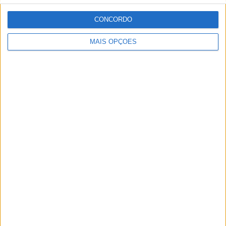
-
-
1
-
CONCORDO
- %
- %
100%
- %
SEXTA-FEIRA
SÁBADO
DOMINGO
MAIS OPÇÕES
-
-
-
- %
- %
- %
Nº DE PARTIDAS POR MÊS
JANEIRO
FEVEREIRO
MARÇO
ABRIL
MAIO
JUNHO
JULHO
AGOSTO
-
-
-
-
-
-
-
-
- %
- %
- %
- %
- %
- %
- %
- %
SETEMBRO
OUTUBRO
NOVEMBRO
DEZEMBRO
-
-
1
-
- %
- %
100%
- %
RANKING POR HORAS
13:45
1 (100%)