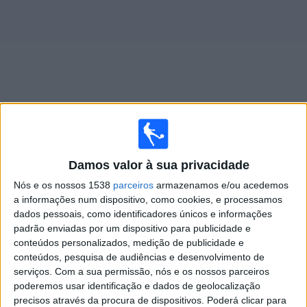
Widget
Jogos ao vivo do
Al Muharraq
Damos valor à sua privacidade
×
Al Muharraq: Atualmente não há uma partida ao vivo na
Nós e os nossos 1538
parceiros
armazenamos e/ou acedemos
TV. Você pode verificar o histórico de jogos previamente
a informações num dispositivo, como cookies, e processamos
emitidos.
dados pessoais, como identificadores únicos e informações
padrão enviadas por um dispositivo para publicidade e
conteúdos personalizados, medição de publicidade e
Quarta-feira, 05/11/2025
conteúdos, pesquisa de audiências e desenvolvimento de
13:45
AFC Cup
serviços.
Com a sua permissão, nós e os nossos parceiros
poderemos usar identificação e dados de geolocalização
precisos através da procura de dispositivos. Poderá clicar para