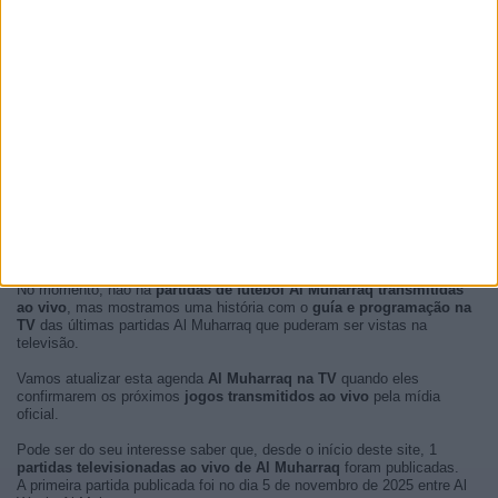
No momento, não há
partidas de futebol Al Muharraq transmitidas
ao vivo
, mas mostramos uma história com o
guía e programação na
TV
das últimas partidas Al Muharraq que puderam ser vistas na
televisão.
Vamos atualizar esta agenda
Al Muharraq na TV
quando eles
confirmarem os próximos
jogos transmitidos ao vivo
pela mídia
oficial.
Pode ser do seu interesse saber que, desde o início deste site, 1
partidas televisionadas ao vivo de Al Muharraq
foram publicadas.
A primeira partida publicada foi no dia 5 de novembro de 2025 entre Al