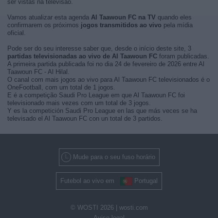
ser vistas na televisão.
Vamos atualizar esta agenda
Al Taawoun FC na TV
quando eles
confirmarem os próximos
jogos transmitidos ao vivo
pela mídia
oficial.
Pode ser do seu interesse saber que, desde o início deste site, 3
partidas televisionadas ao vivo de Al Taawoun FC
foram publicadas.
A primeira partida publicada foi no dia 24 de fevereiro de 2026 entre Al
Taawoun FC - Al Hilal.
O canal com mais jogos ao vivo para Al Taawoun FC televisionados é o
OneFootball, com um total de 1 jogos.
E é a competição Saudi Pro League em que Al Taawoun FC foi
televisionado mais vezes com um total de 3 jogos.
Y es la competición Saudi Pro League en las que más veces se ha
televisado el Al Taawoun FC con un total de 3 partidos.
Mude para o seu fuso horário
Futebol ao vivo em
Portugal
© WOSTI 2026 |
wosti.com
Aviso legal