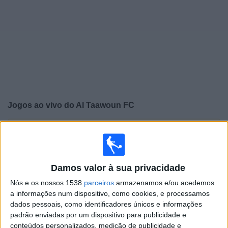
Widget
Jogos ao vivo do
Al Taawoun FC
×
Al Taawoun FC: Atualmente não há uma partida ao vivo
na TV. Você pode verificar o histórico de jogos
previamente emitidos.
Damos valor à sua privacidade
Quarta-feira, 29/04/2026
Nós e os nossos 1538
parceiros
armazenamos e/ou acedemos
a informações num dispositivo, como cookies, e processamos
17:10
Saudi Pro League
dados pessoais, como identificadores únicos e informações
padrão enviadas por um dispositivo para publicidade e
Al Taawoun FC
conteúdos personalizados, medição de publicidade e