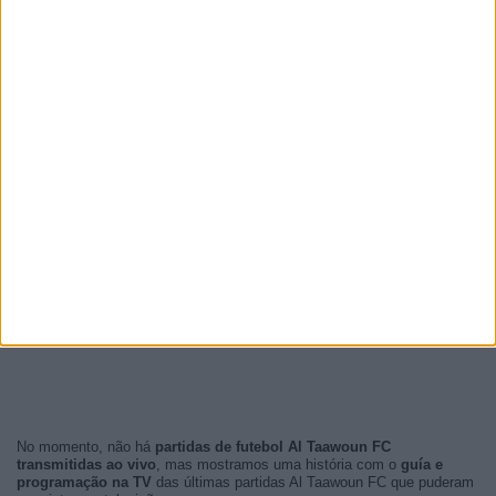
No momento, não há
partidas de futebol Al Taawoun FC
transmitidas ao vivo
, mas mostramos uma história com o
guía e
programação na TV
das últimas partidas Al Taawoun FC que puderam