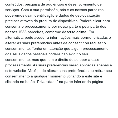
Al-Ittihad Jeddah Club
conteúdos, pesquisa de audiências e desenvolvimento de
Sport TV 1
serviços.
Com a sua permissão, nós e os nossos parceiros
poderemos usar identificação e dados de geolocalização
precisos através da procura de dispositivos. Poderá clicar para
Sábado, 04/04/2026
consentir o processamento por nossa parte e pela parte dos
19:00
Saudi Pro League
nossos 1538 parceiros, conforme descrito acima. Em
alternativa, pode aceder a informações mais pormenorizadas e
Al Hilal
alterar as suas preferências antes de consentir ou recusar o
Al Taawoun FC
consentimento.
Tenha em atenção que algum processamento
dos seus dados pessoais poderá não exigir o seu
Sport TV 5
consentimento, mas que tem o direito de se opor a esse
processamento. As suas preferências serão aplicadas apenas a
Terça-feira, 24/02/2026
este website. Você pode alterar suas preferências ou retirar seu
consentimento a qualquer momento voltando a este site e
19:00
Saudi Pro League
clicando no botão "Privacidade" na parte inferior da página.
Al Taawoun FC
Al Hilal
OneFootball
DADOS ESTATÍSTICOS DA EQUIPE AL TAAWOUN FC NA