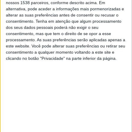
nossos 1538 parceiros, conforme descrito acima. Em
EM PORTUGAL
alternativa, pode aceder a informações mais pormenorizadas e
alterar as suas preferências antes de consentir ou recusar o
Até a data de hoje
07/08/2026
e desde que este site coleta os dados
consentimento.
Tenha em atenção que algum processamento
estatísticos de quando e onde são televisionados os jogos de
Futebol
da
dos seus dados pessoais poderá não exigir o seu
equipe
Albion
em
Portugal
, que foi em
28/10/2021
, podemos fornecer os
consentimento, mas que tem o direito de se opor a esse
seguintes dados:
processamento. As suas preferências serão aplicadas apenas a
79
este website. Você pode alterar suas preferências ou retirar seu
consentimento a qualquer momento voltando a este site e
clicando no botão "Privacidade" na parte inferior da página.
PARTIDOS TELEVISADOS
20 partidos em aberto
25,32%
59 partidos pagos
74,68%
ÚLTIMA PARTIDA EM ABERTO
Albion - Danubio
01/08/2026 Primera Division por Antel TV Internacional
RANKING POR CANAIS