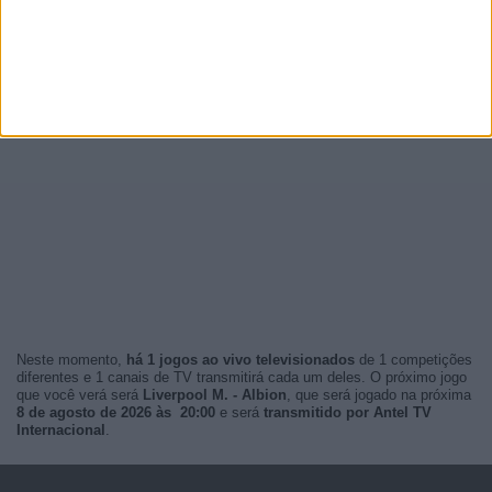
Neste momento,
há 1 jogos ao vivo televisionados
de 1 competições
diferentes e 1 canais de TV transmitirá cada um deles. O próximo jogo
que você verá será
Liverpool M. - Albion
, que será jogado na próxima
8 de agosto de 2026 às 20:00
e será
transmitido por Antel TV
Internacional
.