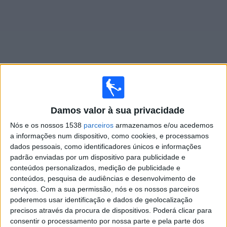
Widget
Jogos ao vivo do
Albion
Damos valor à sua privacidade
Nós e os nossos 1538
parceiros
armazenamos e/ou acedemos
Amanhã sábado, 08/08/2026
a informações num dispositivo, como cookies, e processamos
19:00
Primera Division
dados pessoais, como identificadores únicos e informações
padrão enviadas por um dispositivo para publicidade e
Liverpool M.
conteúdos personalizados, medição de publicidade e
Albion
conteúdos, pesquisa de audiências e desenvolvimento de
serviços.
Com a sua permissão, nós e os nossos parceiros
Antel TV Internacional
poderemos usar identificação e dados de geolocalização
precisos através da procura de dispositivos. Poderá clicar para
consentir o processamento por nossa parte e pela parte dos
DADOS ESTATÍSTICOS DA EQUIPE ALBION NA TELEVISÃO