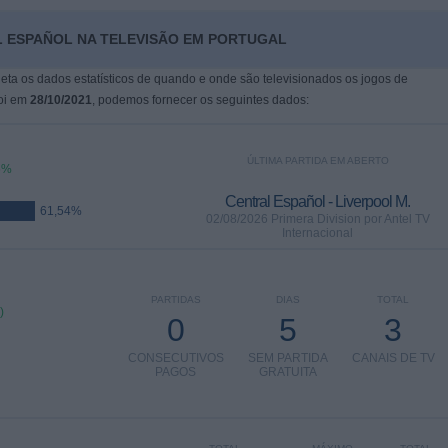
L ESPAÑOL NA TELEVISÃO EM PORTUGAL
leta os dados estatísticos de quando e onde são televisionados os jogos de
foi em
28/10/2021
, podemos fornecer os seguintes dados:
ÚLTIMA PARTIDA EM ABERTO
6%
Central Español - Liverpool M.
61,54%
02/08/2026 Primera Division por Antel TV
Internacional
PARTIDAS
DIAS
TOTAL
)
0
5
3
CONSECUTIVOS
SEM PARTIDA
CANAIS DE TV
PAGOS
GRATUITA