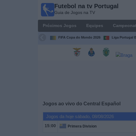
Futebol na tv Portugal
Futebol
Guia de Jogos na TV
na tv
Portugal
Próximos Jogos
Equipes
Campeona
Guia de
Jogos na TV
FIFA Copa do Mondo 2026
Liga Portugal B
Próximos
Jogos
Equipes
Campeonatos
Jogos ao vivo do
Central Español
Canais
de
Jogos da hoje sábado, 08/08/2026
TV
15:00
Primera Division
Notícias