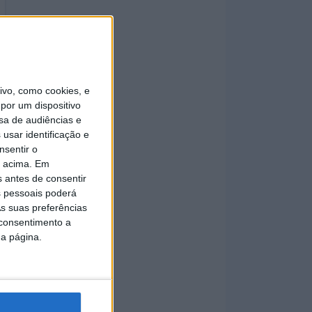
vo, como cookies, e
por um dispositivo
sa de audiências e
usar identificação e
nsentir o
o acima. Em
s antes de consentir
 pessoais poderá
s suas preferências
 consentimento a
da página.