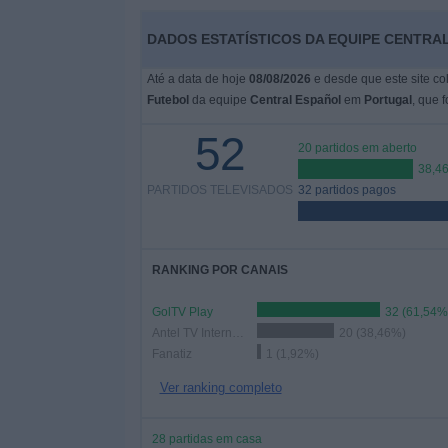
DADOS ESTATÍSTICOS DA EQUIPE CENTRA
Widget
Até a data de hoje
08/08/2026
e desde que este site co
Futebol
da equipe
Central Español
em
Portugal
, que 
52
20 partidos em aberto
38,4
PARTIDOS TELEVISADOS
32 partidos pagos
RANKING POR CANAIS
GolTV Play
32 (61,54%
Antel TV Internacional
20 (38,46%)
Fanatiz
1 (1,92%)
Ver ranking completo
28 partidas em casa