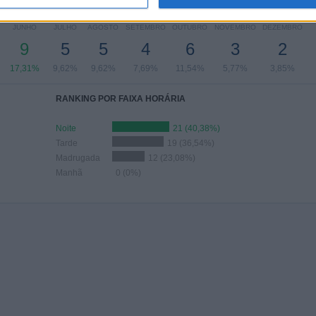
Nº DE PARTIDAS POR MÊS
JUNHO
JULHO
AGOSTO
SETEMBRO
OUTUBRO
NOVEMBRO
DEZEMBRO
9
5
5
4
6
3
2
17,31%
9,62%
9,62%
7,69%
11,54%
5,77%
3,85%
RANKING POR FAIXA HORÁRIA
Noite
21 (40,38%)
Tarde
19 (36,54%)
Madrugada
12 (23,08%)
Manhã
0 (0%)