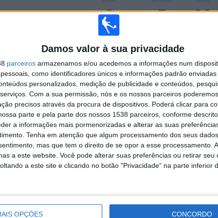
TOTAL
MÁXIMO
TOTAL
3
7
26
COMPETIÇÕES
VS Racing
RIVAIS
Montevideo
Damos valor à sua privacidade
RANKING POR COMPETIÇÕES
38
parceiros
armazenamos e/ou acedemos a informações num dispositi
essoais, como identificadores únicos e informações padrão enviadas 
Segunda Division
31 (59,62%)
conteúdos personalizados, medição de publicidade e conteúdos, pesqui
Primera Division
20 (38,46%)
serviços.
Com a sua permissão, nós e os nossos parceiros poderemos 
Copa Uruguay
1 (1,92%)
ção precisos através da procura de dispositivos. Poderá clicar para co
Ver ranking completo
ossa parte e pela parte dos nossos 1538 parceiros, conforme descrit
eder a informações mais pormenorizadas e alterar as suas preferência
timento.
Tenha em atenção que algum processamento dos seus dados
nsentimento, mas que tem o direito de se opor a esse processamento. A
as a este website. Você pode alterar suas preferências ou retirar seu
 PARTIDAS POR DIA DA SEMANA
tando a este site e clicando no botão "Privacidade" na parte inferior 
A-FEIRA
QUINTA-FEIRA
SEXTA-FEIRA
SÁBADO
DOMINGO
2
4
6
14
19
,85%
7,69%
11,54%
26,92%
36,54%
AIS OPÇÕES
CONCORDO