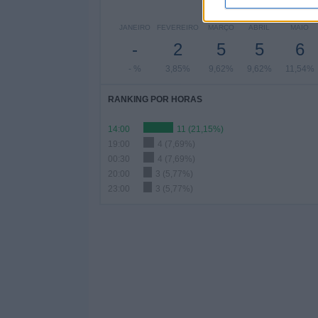
JANEIRO
FEVEREIRO
MARÇO
ABRIL
MAIO
-
2
5
5
6
- %
3,85%
9,62%
9,62%
11,54%
RANKING POR HORAS
14:00
11 (21,15%)
19:00
4 (7,69%)
00:30
4 (7,69%)
20:00
3 (5,77%)
23:00
3 (5,77%)