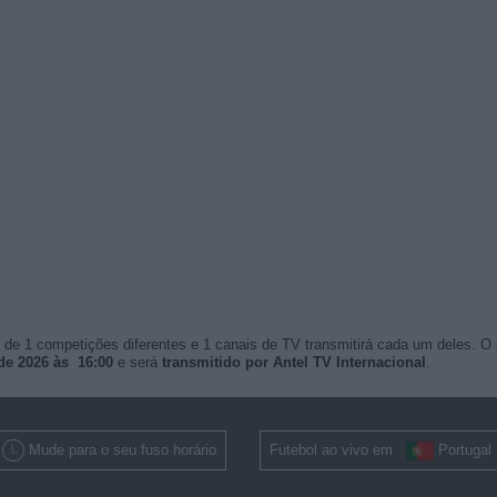
de 1 competições diferentes e 1 canais de TV transmitirá cada um deles. O
de 2026 às 16:00
e será
transmitido por Antel TV Internacional
.
Mude para o seu fuso horário
Futebol ao vivo em
Portugal