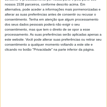
nossos 1538 parceiros, conforme descrito acima. Em
Palmeiras Academy
alternativa, pode aceder a informações mais pormenorizadas e
PFC
alterar as suas preferências antes de consentir ou recusar o
consentimento.
Tenha em atenção que algum processamento
dos seus dados pessoais poderá não exigir o seu
DADOS ESTATÍSTICOS DA EQUIPE AMÉRICA SP ACADEMY
consentimento, mas que tem o direito de se opor a esse
NA TELEVISÃO EM PORTUGAL
processamento. As suas preferências serão aplicadas apenas a
este website. Você pode alterar suas preferências ou retirar seu
Até a data de hoje
08/08/2026
e desde que este site coleta os dados
consentimento a qualquer momento voltando a este site e
estatísticos de quando e onde são televisionados os jogos de
Futebol
da
clicando no botão "Privacidade" na parte inferior da página.
equipe
América SP Academy
em
Portugal
, que foi em
06/01/2023
,
podemos fornecer os seguintes dados:
1
PARTIDOS TELEVISADOS
0 partidos em aberto
0%
1 partidos pagos
100%