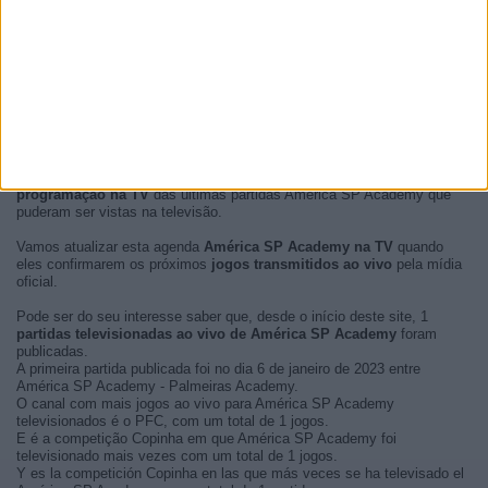
No momento, não há
partidas de futebol América SP Academy
transmitidas ao vivo
, mas mostramos uma história com o
guía e
programação na TV
das últimas partidas América SP Academy que
puderam ser vistas na televisão.
Vamos atualizar esta agenda
América SP Academy na TV
quando
eles confirmarem os próximos
jogos transmitidos ao vivo
pela mídia
oficial.
Pode ser do seu interesse saber que, desde o início deste site, 1
partidas televisionadas ao vivo de América SP Academy
foram
publicadas.
A primeira partida publicada foi no dia 6 de janeiro de 2023 entre
América SP Academy - Palmeiras Academy.
O canal com mais jogos ao vivo para América SP Academy
televisionados é o PFC, com um total de 1 jogos.
E é a competição Copinha em que América SP Academy foi
televisionado mais vezes com um total de 1 jogos.
Y es la competición Copinha en las que más veces se ha televisado el