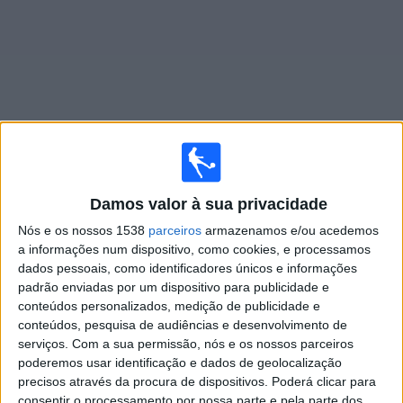
Widget
Jogos ao vivo do
América SP Academy
Damos valor à sua privacidade
×
Nós e os nossos 1538
parceiros
armazenamos e/ou acedemos
América SP Academy: Atualmente não há uma partida
a informações num dispositivo, como cookies, e processamos
ao vivo na TV. Você pode verificar o histórico de jogos
dados pessoais, como identificadores únicos e informações
previamente emitidos.
padrão enviadas por um dispositivo para publicidade e
conteúdos personalizados, medição de publicidade e
Sexta-feira, 06/01/2023
conteúdos, pesquisa de audiências e desenvolvimento de
serviços.
Com a sua permissão, nós e os nossos parceiros
22:30
Copinha
poderemos usar identificação e dados de geolocalização
precisos através da procura de dispositivos. Poderá clicar para
América SP Academy
consentir o processamento por nossa parte e pela parte dos