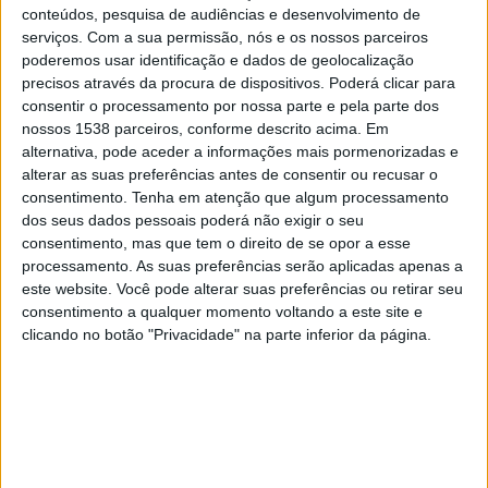
Arka Gdynia
conteúdos, pesquisa de audiências e desenvolvimento de
serviços.
Com a sua permissão, nós e os nossos parceiros
Fanatiz (Ver ao vivo)
poderemos usar identificação e dados de geolocalização
precisos através da procura de dispositivos. Poderá clicar para
Quarta-feira, 13/05/2026
consentir o processamento por nossa parte e pela parte dos
17:00
Liga polaca
nossos 1538 parceiros, conforme descrito acima. Em
alternativa, pode aceder a informações mais pormenorizadas e
Arka Gdynia
alterar as suas preferências antes de consentir ou recusar o
consentimento.
Tenha em atenção que algum processamento
Gornik Zabrze
dos seus dados pessoais poderá não exigir o seu
Fanatiz (Ver ao vivo)
consentimento, mas que tem o direito de se opor a esse
processamento. As suas preferências serão aplicadas apenas a
Sexta-feira, 08/05/2026
este website. Você pode alterar suas preferências ou retirar seu
consentimento a qualquer momento voltando a este site e
19:30
Liga polaca
clicando no botão "Privacidade" na parte inferior da página.
Lech Poznan
Arka Gdynia
Fanatiz (Ver ao vivo)
Mais días