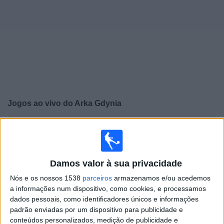
Widget
Jogos ao vivo do
Arka Gdynia
×
Arka Gdynia: Atualmente não há uma partida ao vivo na
TV. Você pode verificar o histórico de jogos previamente
emitidos.
Damos valor à sua privacidade
Nós e os nossos 1538
parceiros
armazenamos e/ou acedemos
Sábado, 23/05/2026
a informações num dispositivo, como cookies, e processamos
16:30
Liga polaca
dados pessoais, como identificadores únicos e informações
padrão enviadas por um dispositivo para publicidade e
Rakow
conteúdos personalizados, medição de publicidade e