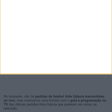
No momento, não há
partidas de futebol Arka Gdynia transmitidas
ao vivo
, mas mostramos uma história com o
guía e programação na
TV
das últimas partidas Arka Gdynia que puderam ser vistas na
televisão.