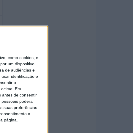
vo, como cookies, e
por um dispositivo
sa de audiências e
usar identificação e
nsentir o
o acima. Em
s antes de consentir
 pessoais poderá
s suas preferências
 consentimento a
da página.