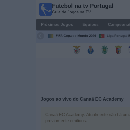
Futebol na tv Portugal
Futebol
Guia de Jogos na TV
na tv
Portugal
Próximos Jogos
Equipes
Campeona
Guia de
Jogos na TV
FIFA Copa do Mondo 2026
Liga Portugal B
Próximos
Jogos
Equipes
Campeonatos
Jogos ao vivo do
Canaã EC Academy
Canais
de
TV
Canaã EC Academy: Atualmente não há uma par
previamente emitidos.
Notícias