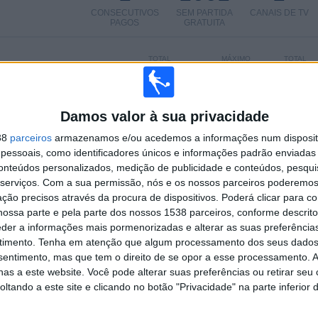
CONSECUTIVOS
SEM PARTIDA
CANAIS DE TV
PAGOS
GRATUITA
TOTAL
MÁXIMO
TOTAL
1
1
1
COMPETIÇÕES
VS Osasco
RIVAIS
100%
Sporting
Damos valor à sua privacidade
Academy
38
parceiros
armazenamos e/ou acedemos a informações num dispositi
RANKING POR COMPETIÇÕES
essoais, como identificadores únicos e informações padrão enviadas 
conteúdos personalizados, medição de publicidade e conteúdos, pesqui
1 (100%)
Copinha
1 (100%)
serviços.
Com a sua permissão, nós e os nossos parceiros poderemos 
ção precisos através da procura de dispositivos. Poderá clicar para co
Ver ranking completo
ossa parte e pela parte dos nossos 1538 parceiros, conforme descrit
eder a informações mais pormenorizadas e alterar as suas preferência
 PARTIDAS POR DIA DA SEMANA
timento.
Tenha em atenção que algum processamento dos seus dados
nsentimento, mas que tem o direito de se opor a esse processamento. A
TA-FEIRA
QUINTA-FEIRA
SEXTA-FEIRA
SÁBADO
DOMINGO
as a este website. Você pode alterar suas preferências ou retirar seu
-
-
-
-
-
tando a este site e clicando no botão "Privacidade" na parte inferior 
- %
- %
- %
- %
- %