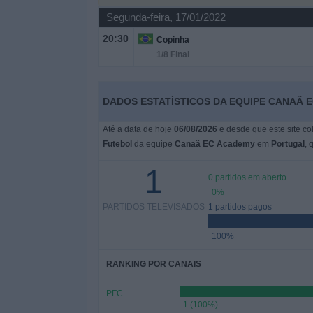
Segunda-feira, 17/01/2022
Widget
20:30
Copinha
1/8 Final
DADOS ESTATÍSTICOS DA EQUIPE CANAÃ 
Até a data de hoje
06/08/2026
e desde que este site co
Futebol
da equipe
Canaã EC Academy
em
Portugal
, 
1
0 partidos em aberto
0%
PARTIDOS TELEVISADOS
1 partidos pagos
100%
RANKING POR CANAIS
PFC
1 (100%)