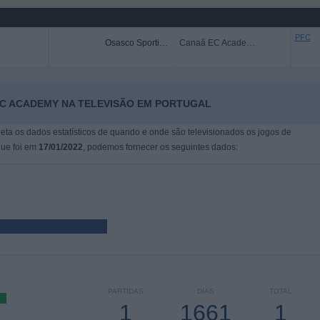
PFC
Osasco Sporting Academy
Canaã EC Academy
EC ACADEMY NA TELEVISÃO EM PORTUGAL
leta os dados estatísticos de quando e onde são televisionados os jogos de
que foi em
17/01/2022
, podemos fornecer os seguintes dados:
PARTIDAS
DIAS
TOTAL
1
1661
1