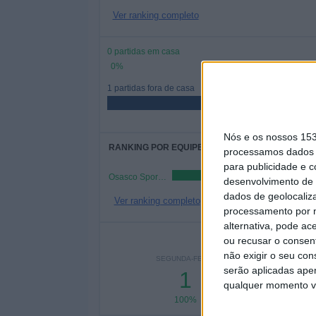
Ver ranking completo
0 partidas em casa
0%
1 partidas fora de casa
Nós e os nossos 15
RANKING POR EQUIPES
processamos dados p
para publicidade e 
Osasco Sporting Academy
desenvolvimento de 
dados de geolocaliza
Ver ranking completo
processamento por n
alternativa, pode ac
Nº DE
ou recusar o consen
não exigir o seu co
SEGUNDA-FEIRA
TERÇA-FEIRA
QUAR
serão aplicadas apen
1
-
qualquer momento vol
100%
- %