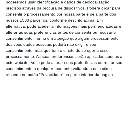
poderemos usar identificação e dados de geolocalização
00:30
MLS Next Pro
precisos através da procura de dispositivos. Poderá clicar para
consentir o processamento por nossa parte e pela parte dos
Carolina Core FC
nossos 1538 parceiros, conforme descrito acima. Em
FC Cincinnati 2
alternativa, pode aceder a informações mais pormenorizadas e
OneFootball
alterar as suas preferências antes de consentir ou recusar o
consentimento.
Tenha em atenção que algum processamento
dos seus dados pessoais poderá não exigir o seu
Sexta-feira, 04/09/2026
consentimento, mas que tem o direito de se opor a esse
23:30
MLS Next Pro
processamento. As suas preferências serão aplicadas apenas a
este website. Você pode alterar suas preferências ou retirar seu
Carolina Core FC
consentimento a qualquer momento voltando a este site e
New England Revolution II
clicando no botão "Privacidade" na parte inferior da página.
OneFootball
Mais días
DADOS ESTATÍSTICOS DA EQUIPE CAROLINA CORE FC NA
TELEVISÃO EM PORTUGAL