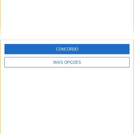
Orlando City B
2 (10,53%)
Huntsville City FC
2 (10,53%)
Chattanooga FC
2 (10,53%)
Inter Miami CF II
2 (10,53%)
Atlanta United 2
2 (10,53%)
Ver ranking completo
CONCORDO
RANKING POR COMPETIÇÕES
MAIS OPÇÕES
MLS Next Pro
18 (94,74%)
US Open Cup
1 (5,26%)
Ver ranking completo
Nº DE PARTIDAS POR DIA DA SEMANA
SEGUNDA-FEIRA
TERÇA-FEIRA
QUARTA-FEIRA
QUINTA-FEIRA
2
-
1
2
10,53%
- %
5,26%
10,53%