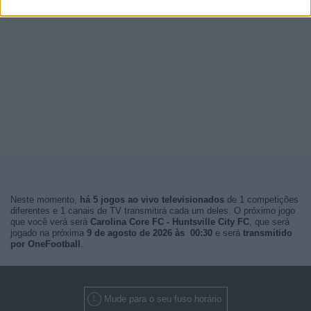
Neste momento,
há 5 jogos ao vivo televisionados
de 1 competições
diferentes e 1 canais de TV transmitirá cada um deles. O próximo jogo
que você verá será
Carolina Core FC - Huntsville City FC
, que será
jogado na próxima
9 de agosto de 2026 às 00:30
e será
transmitido
por OneFootball
.
Mude para o seu fuso horário