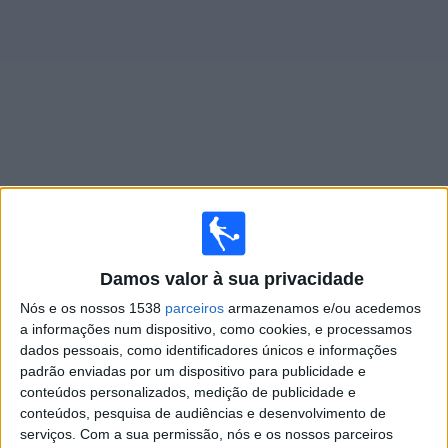
Widget
Jogos ao vivo do
Carolina Core FC
Amanhã domingo, 09/08/2026
Damos valor à sua privacidade
00:30
MLS Next Pro
Nós e os nossos 1538
parceiros
armazenamos e/ou acedemos
Carolina Core FC
a informações num dispositivo, como cookies, e processamos
Huntsville City FC
dados pessoais, como identificadores únicos e informações
padrão enviadas por um dispositivo para publicidade e
OneFootball
conteúdos personalizados, medição de publicidade e
conteúdos, pesquisa de audiências e desenvolvimento de
Domingo, 23/08/2026
serviços.
Com a sua permissão, nós e os nossos parceiros