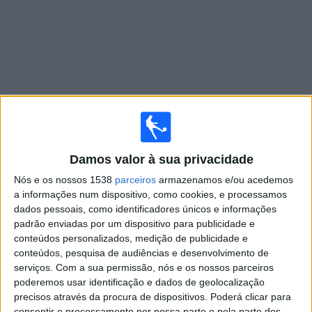
Widget
Jogos ao vivo do
Chapecoense Academy
Damos valor à sua privacidade
×
Nós e os nossos 1538
parceiros
armazenamos e/ou acedemos
Chapecoense Academy: Atualmente não há uma
a informações num dispositivo, como cookies, e processamos
partida ao vivo na TV. Você pode verificar o histórico de
dados pessoais, como identificadores únicos e informações
jogos previamente emitidos.
padrão enviadas por um dispositivo para publicidade e
conteúdos personalizados, medição de publicidade e
Terça-feira, 14/01/2020
conteúdos, pesquisa de audiências e desenvolvimento de
serviços.
Com a sua permissão, nós e os nossos parceiros
17:45
Copinha
poderemos usar identificação e dados de geolocalização
Terceira Fase
precisos através da procura de dispositivos. Poderá clicar para
consentir o processamento por nossa parte e pela parte dos