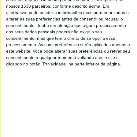
Grêmio Academy
nossos 1538 parceiros, conforme descrito acima. Em
Chapecoense Academy
alternativa, pode aceder a informações mais pormenorizadas e
PFC
alterar as suas preferências antes de consentir ou recusar o
consentimento.
Tenha em atenção que algum processamento
dos seus dados pessoais poderá não exigir o seu
DADOS ESTATÍSTICOS DA EQUIPE CHAPECOENSE
consentimento, mas que tem o direito de se opor a esse
ACADEMY NA TELEVISÃO EM PORTUGAL
processamento. As suas preferências serão aplicadas apenas a
este website. Você pode alterar suas preferências ou retirar seu
Até a data de hoje
09/08/2026
e desde que este site coleta os dados
consentimento a qualquer momento voltando a este site e
estatísticos de quando e onde são televisionados os jogos de
Futebol
da
clicando no botão "Privacidade" na parte inferior da página.
equipe
Chapecoense Academy
em
Portugal
, que foi em
14/01/2020
,
podemos fornecer os seguintes dados:
1
PARTIDOS TELEVISADOS
0 partidos em aberto
0%
1 partidos pagos
100%