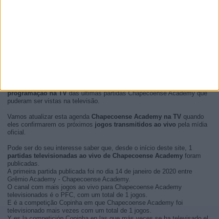
No momento, não há
partidas de futebol Chapecoense Academy
transmitidas ao vivo
, mas mostramos uma história com o
guía e
programação na TV
das últimas partidas Chapecoense Academy que
puderam ser vistas na televisão.
Vamos atualizar esta agenda
Chapecoense Academy na TV
quando
eles confirmarem os próximos
jogos transmitidos ao vivo
pela mídia
oficial.
Pode ser do seu interesse saber que, desde o início deste site, 1
partidas televisionadas ao vivo de Chapecoense Academy
foram
publicadas.
A primeira partida publicada foi no dia 14 de janeiro de 2020 entre
Grêmio Academy - Chapecoense Academy.
O canal com mais jogos ao vivo para Chapecoense Academy
televisionados é o PFC, com um total de 1 jogos.
E é a competição Copinha em que Chapecoense Academy foi
televisionado mais vezes com um total de 1 jogos.
Y es la competición Copinha en las que más veces se ha televisado el