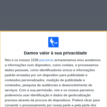
Widget
Jogos ao vivo do
Deportivo Garcilaso
Damos valor à sua privacidade
Amanhã domingo, 09/08/2026
Nós e os nossos 1538
parceiros
armazenamos e/ou acedemos
a informações num dispositivo, como cookies, e processamos
19:00
Campeonato peruano
dados pessoais, como identificadores únicos e informações
padrão enviadas por um dispositivo para publicidade e
Deportivo Garcilaso
conteúdos personalizados, medição de publicidade e
CD Moquegua
conteúdos, pesquisa de audiências e desenvolvimento de
serviços.
Com a sua permissão, nós e os nossos parceiros
Fanatiz (Ver ao vivo)
poderemos usar identificação e dados de geolocalização
precisos através da procura de dispositivos. Poderá clicar para
consentir o processamento por nossa parte e pela parte dos
DADOS ESTATÍSTICOS DA EQUIPE DEPORTIVO