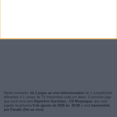
Neste momento,
há 1 jogos ao vivo televisionados
de 1 competições
diferentes e 1 canais de TV transmitirá cada um deles. O próximo jogo
que você verá será
Deportivo Garcilaso - CD Moquegua
, que será
jogado na próxima
9 de agosto de 2026 às 20:00
e será
transmitido
por Fanatiz (Ver ao vivo)
.