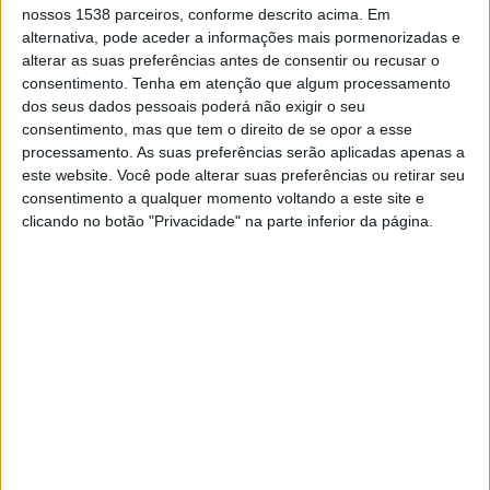
nossos 1538 parceiros, conforme descrito acima. Em
GARCILASO NA TELEVISÃO EM PORTUGAL
alternativa, pode aceder a informações mais pormenorizadas e
Até a data de hoje
08/08/2026
e desde que este site coleta os dados
alterar as suas preferências antes de consentir ou recusar o
estatísticos de quando e onde são televisionados os jogos de
Futebol
da
consentimento.
Tenha em atenção que algum processamento
equipe
Deportivo Garcilaso
em
Portugal
, que foi em
11/02/2023
,
dos seus dados pessoais poderá não exigir o seu
podemos fornecer os seguintes dados:
consentimento, mas que tem o direito de se opor a esse
processamento. As suas preferências serão aplicadas apenas a
109
este website. Você pode alterar suas preferências ou retirar seu
consentimento a qualquer momento voltando a este site e
clicando no botão "Privacidade" na parte inferior da página.
PARTIDOS TELEVISADOS
10 partidos em aberto
9,17%
99 partidos pagos
90,83%
ÚLTIMA PARTIDA EM ABERTO
AD Tarma - Deportivo Garcilaso
02/08/2026 Campeonato peruano por Fanatiz, L1 Max YouTube
RANKING POR CANAIS