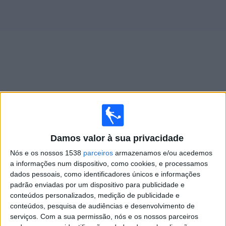
Widget
Jogos ao vivo do
Ilves W
Amanhã sábado, 08/08/2026
Damos valor à sua privacidade
15:00
Veikkausliiga
Nós e os nossos 1538
parceiros
armazenamos e/ou acedemos
Ilves W
a informações num dispositivo, como cookies, e processamos
dados pessoais, como identificadores únicos e informações
Mariehamn
padrão enviadas por um dispositivo para publicidade e
OneFootball PPV
conteúdos personalizados, medição de publicidade e
conteúdos, pesquisa de audiências e desenvolvimento de
Segunda-feira, 17/08/2026
serviços.
Com a sua permissão, nós e os nossos parceiros