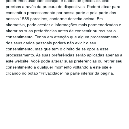
poderemos usar identificação e dados de geolocalização
15:00
Veikkausliiga
precisos através da procura de dispositivos. Poderá clicar para
consentir o processamento por nossa parte e pela parte dos
Lahti
nossos 1538 parceiros, conforme descrito acima. Em
KuPS
alternativa, pode aceder a informações mais pormenorizadas e
alterar as suas preferências antes de consentir ou recusar o
OneFootball PPV
consentimento.
Tenha em atenção que algum processamento
dos seus dados pessoais poderá não exigir o seu
Sexta-feira, 21/08/2026
consentimento, mas que tem o direito de se opor a esse
17:00
Veikkausliiga
processamento. As suas preferências serão aplicadas apenas a
este website. Você pode alterar suas preferências ou retirar seu
SJK
consentimento a qualquer momento voltando a este site e
clicando no botão "Privacidade" na parte inferior da página.
Lahti
OneFootball PPV
Mais días
DADOS ESTATÍSTICOS DA EQUIPE LAHTI NA TELEVISÃO
EM PORTUGAL