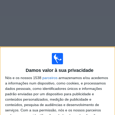
Widget
Jogos ao vivo do
Lahti
Jogos da hoje sábado, 08/08/2026
Damos valor à sua privacidade
15:00
Veikkausliiga
Nós e os nossos 1538
parceiros
armazenamos e/ou acedemos
Inter Turku
a informações num dispositivo, como cookies, e processamos
dados pessoais, como identificadores únicos e informações
Lahti
padrão enviadas por um dispositivo para publicidade e
OneFootball PPV
conteúdos personalizados, medição de publicidade e
conteúdos, pesquisa de audiências e desenvolvimento de
Domingo, 16/08/2026
serviços.
Com a sua permissão, nós e os nossos parceiros