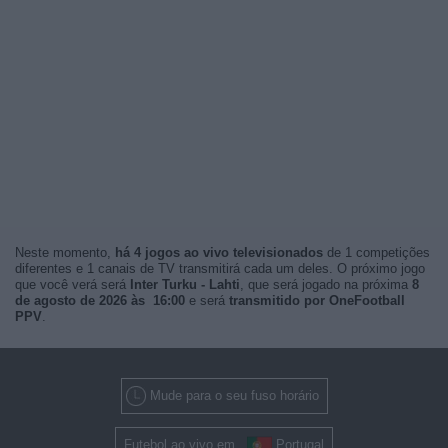
Neste momento,
há 4 jogos ao vivo televisionados
de 1 competições
diferentes e 1 canais de TV transmitirá cada um deles. O próximo jogo
que você verá será
Inter Turku - Lahti
, que será jogado na próxima
8
de agosto de 2026 às 16:00
e será
transmitido por OneFootball
PPV
.
Mude para o seu fuso horário
Futebol ao vivo em
Portugal