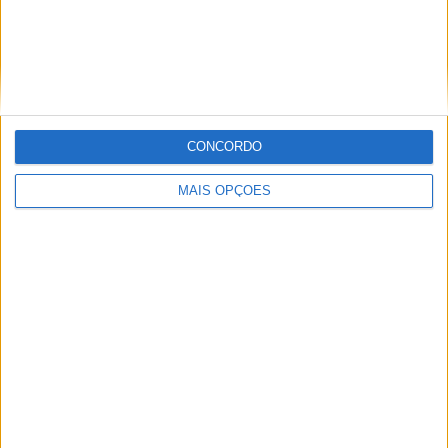
AC Oulu
7 (10,45%)
Mariehamn
6 (8,96%)
HJK
6 (8,96%)
Inter Turku
6 (8,96%)
Ver ranking completo
CONCORDO
RANKING POR COMPETIÇÕES
MAIS OPÇÕES
Veikkausliiga
67 (100%)
Ver ranking completo
Nº DE PARTIDAS POR DIA DA SEMANA
SEGUNDA-FEIRA
TERÇA-FEIRA
QUARTA-FEIRA
QUINTA-FEIRA
6
2
6
2
8,96%
2,99%
8,96%
2,99%
SEXTA-FEIRA
SÁBADO
DOMINGO