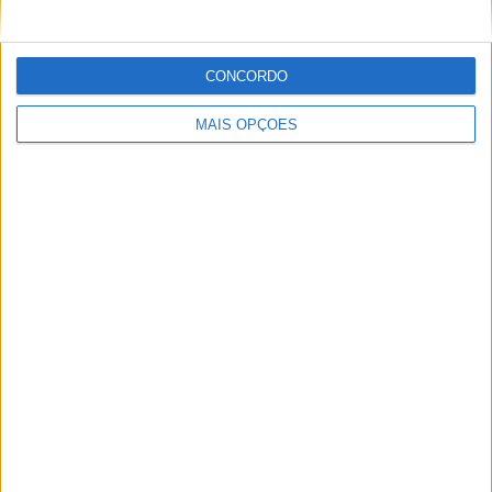
- %
- %
- %
- %
SEXTA-FEIRA
SÁBADO
DOMINGO
CONCORDO
3
1
-
MAIS OPÇÕES
75%
25%
- %
Nº DE PARTIDAS POR MÊS
JANEIRO
FEVEREIRO
MARÇO
ABRIL
MAIO
JUNHO
JULHO
AGOSTO
-
-
-
-
-
4
-
-
- %
- %
- %
- %
- %
100%
- %
- %
SETEMBRO
OUTUBRO
NOVEMBRO
DEZEMBRO
-
-
-
-
- %
- %
- %
- %
RANKING POR HORAS
17:30
1 (25%)
16:00
1 (25%)