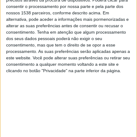
Real Madrid Academy
consentir o processamento por nossa parte e pela parte dos
Getafe Academy
nossos 1538 parceiros, conforme descrito acima. Em
DAZN 1
alternativa, pode aceder a informações mais pormenorizadas e
alterar as suas preferências antes de consentir ou recusar o
consentimento.
Tenha em atenção que algum processamento
DADOS ESTATÍSTICOS DA EQUIPE GETAFE ACADEMY NA
dos seus dados pessoais poderá não exigir o seu
TELEVISÃO EM PORTUGAL
consentimento, mas que tem o direito de se opor a esse
processamento. As suas preferências serão aplicadas apenas a
Até a data de hoje
08/08/2026
e desde que este site coleta os dados
este website. Você pode alterar suas preferências ou retirar seu
estatísticos de quando e onde são televisionados os jogos de
Futebol
da
consentimento a qualquer momento voltando a este site e
equipe
Getafe Academy
em
Portugal
, que foi em
03/06/2022
, podemos
clicando no botão "Privacidade" na parte inferior da página.
fornecer os seguintes dados:
4
PARTIDOS TELEVISADOS
0 partidos em aberto
0%
4 partidos pagos
100%