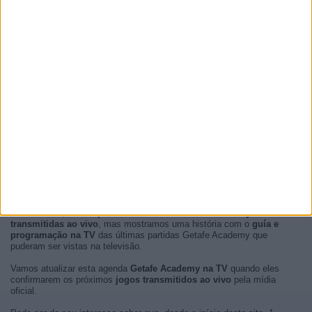
No momento, não há
partidas de futebol Getafe Academy
transmitidas ao vivo
, mas mostramos uma história com o
guía e
programação na TV
das últimas partidas Getafe Academy que
puderam ser vistas na televisão.
Vamos atualizar esta agenda
Getafe Academy na TV
quando eles
confirmarem os próximos
jogos transmitidos ao vivo
pela mídia
oficial.