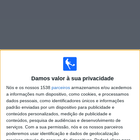
Widget
Jogos ao vivo do
Getafe Academy
×
Damos valor à sua privacidade
Getafe Academy: Atualmente não há uma partida ao
Nós e os nossos 1538
parceiros
armazenamos e/ou acedemos
vivo na TV. Você pode verificar o histórico de jogos
a informações num dispositivo, como cookies, e processamos
previamente emitidos.
dados pessoais, como identificadores únicos e informações
padrão enviadas por um dispositivo para publicidade e
Sexta-feira, 05/06/2026
conteúdos personalizados, medição de publicidade e
conteúdos, pesquisa de audiências e desenvolvimento de
17:30
LaLiga Futures
serviços.
Com a sua permissão, nós e os nossos parceiros
Fase de grupos
poderemos usar identificação e dados de geolocalização
precisos através da procura de dispositivos. Poderá clicar para