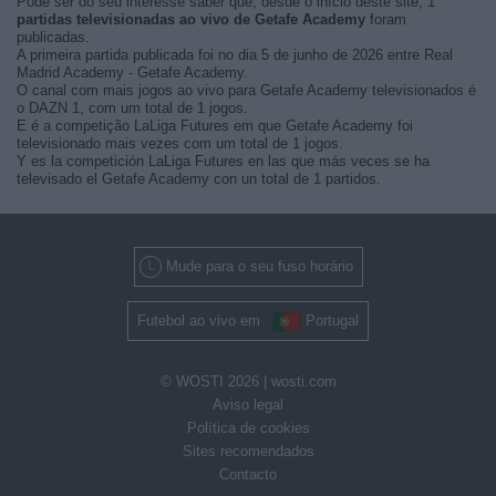
Pode ser do seu interesse saber que, desde o início deste site, 1
partidas televisionadas ao vivo de Getafe Academy
foram
publicadas.
A primeira partida publicada foi no dia 5 de junho de 2026 entre Real
Madrid Academy - Getafe Academy.
O canal com mais jogos ao vivo para Getafe Academy televisionados é
o DAZN 1, com um total de 1 jogos.
E é a competição LaLiga Futures em que Getafe Academy foi
televisionado mais vezes com um total de 1 jogos.
Y es la competición LaLiga Futures en las que más veces se ha
televisado el Getafe Academy con un total de 1 partidos.
Mude para o seu fuso horário
Futebol ao vivo em
Portugal
© WOSTI 2026 |
wosti.com
Aviso legal
Política de cookies
Sites recomendados
Contacto