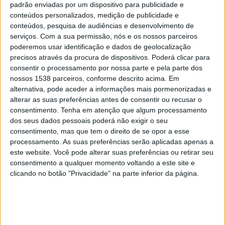
padrão enviadas por um dispositivo para publicidade e
conteúdos personalizados, medição de publicidade e
USA
conteúdos, pesquisa de audiências e desenvolvimento de
Guatemala
serviços.
Com a sua permissão, nós e os nossos parceiros
CONCACAF YouTube
poderemos usar identificação e dados de geolocalização
precisos através da procura de dispositivos. Poderá clicar para
consentir o processamento por nossa parte e pela parte dos
Sexta-feira, 31/07/2026
nossos 1538 parceiros, conforme descrito acima. Em
02:00
CONCACAF Championship U20
alternativa, pode aceder a informações mais pormenorizadas e
alterar as suas preferências antes de consentir ou recusar o
consentimento.
Tenha em atenção que algum processamento
dos seus dados pessoais poderá não exigir o seu
Mexico
consentimento, mas que tem o direito de se opor a esse
processamento. As suas preferências serão aplicadas apenas a
Guatemala
este website. Você pode alterar suas preferências ou retirar seu
CONCACAF YouTube
consentimento a qualquer momento voltando a este site e
clicando no botão "Privacidade" na parte inferior da página.
Terça-feira, 28/07/2026
00:00
CONCACAF Championship U20