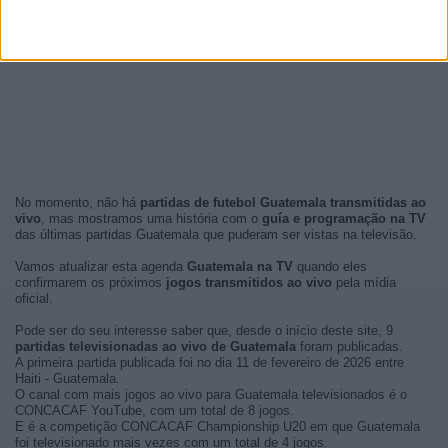
No momento, não há
partidas de futebol Guatemala transmitidas ao
vivo
, mas mostramos uma história com o
guía e programação na TV
das últimas partidas Guatemala que puderam ser vistas na televisão.
Vamos atualizar esta agenda
Guatemala na TV
quando eles
confirmarem os próximos
jogos transmitidos ao vivo
pela mídia
oficial.
Pode ser do seu interesse saber que, desde o início deste site, 9
partidas televisionadas ao vivo de Guatemala
foram publicadas.
A primeira partida publicada foi no dia 11 de fevereiro de 2026 entre
Haiti - Guatemala.
O canal com mais jogos ao vivo para Guatemala televisionados é o
CONCACAF YouTube, com um total de 8 jogos.
E é a competição CONCACAF Championship U20 em que Guatemala
foi televisionado mais vezes com um total de 4 jogos.