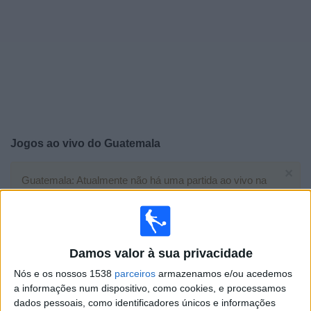
Widget
Jogos ao vivo do
Guatemala
×
Guatemala: Atualmente não há uma partida ao vivo na
TV. Você pode verificar o histórico de jogos previamente
emitidos.
Quarta-feira, 05/08/2026
Damos valor à sua privacidade
02:00
CONCACAF Championship U20
Nós e os nossos 1538
parceiros
armazenamos e/ou acedemos
1/4 Final
a informações num dispositivo, como cookies, e processamos
dados pessoais, como identificadores únicos e informações