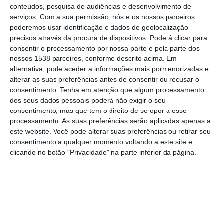
Hercílio Luz
conteúdos, pesquisa de audiências e desenvolvimento de
serviços.
Com a sua permissão, nós e os nossos parceiros
Fanatiz (Ver ao vivo)
Brasileirão Play
poderemos usar identificação e dados de geolocalização
precisos através da procura de dispositivos. Poderá clicar para
Quarta-feira, 19/02/2025
consentir o processamento por nossa parte e pela parte dos
23:30
Campeonato Catarinense
nossos 1538 parceiros, conforme descrito acima. Em
alternativa, pode aceder a informações mais pormenorizadas e
Hercílio Luz
alterar as suas preferências antes de consentir ou recusar o
consentimento.
Tenha em atenção que algum processamento
Criciuma
dos seus dados pessoais poderá não exigir o seu
Fanatiz (Ver ao vivo)
Brasileirão Play
consentimento, mas que tem o direito de se opor a esse
processamento. As suas preferências serão aplicadas apenas a
Domingo, 16/02/2025
este website. Você pode alterar suas preferências ou retirar seu
consentimento a qualquer momento voltando a este site e
20:00
Campeonato Catarinense
clicando no botão "Privacidade" na parte inferior da página.
Hercílio Luz
Chapecoense-SC
Fanatiz (Ver ao vivo)
Brasileirão Play
Mais días