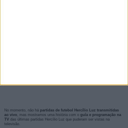
No momento, não há
partidas de futebol Hercílio Luz transmitidas
ao vivo
, mas mostramos uma história com o
guía e programação na
TV
das últimas partidas Hercílio Luz que puderam ser vistas na
televisão.