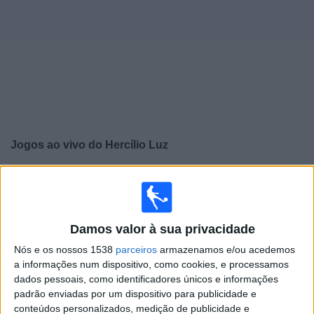
Widget
Jogos ao vivo do
Hercílio Luz
×
Hercílio Luz: Atualmente não há uma partida ao vivo na
TV. Você pode verificar o histórico de jogos previamente
emitidos.
Damos valor à sua privacidade
Nós e os nossos 1538
parceiros
armazenamos e/ou acedemos
Sábado, 22/02/2025
a informações num dispositivo, como cookies, e processamos
19:30
Campeonato Catarinense
dados pessoais, como identificadores únicos e informações
padrão enviadas por um dispositivo para publicidade e
Brusque
conteúdos personalizados, medição de publicidade e