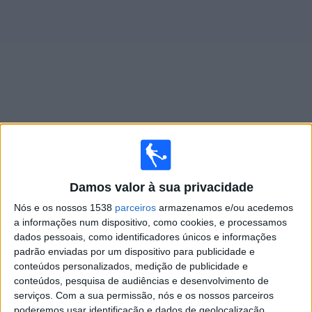
Widget
Jogos ao vivo do
Levante Academy
×
Levante Academy: Atualmente não há uma partida ao
Damos valor à sua privacidade
vivo na TV. Você pode verificar o histórico de jogos
Nós e os nossos 1538
parceiros
armazenamos e/ou acedemos
previamente emitidos.
a informações num dispositivo, como cookies, e processamos
dados pessoais, como identificadores únicos e informações
Sexta-feira, 05/06/2026
padrão enviadas por um dispositivo para publicidade e
conteúdos personalizados, medição de publicidade e
10:30
LaLiga Futures
conteúdos, pesquisa de audiências e desenvolvimento de
Fase de grupos
serviços.
Com a sua permissão, nós e os nossos parceiros
poderemos usar identificação e dados de geolocalização