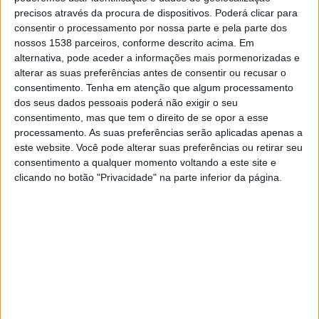
Real Madrid Academy
precisos através da procura de dispositivos. Poderá clicar para
Levante Academy
consentir o processamento por nossa parte e pela parte dos
DAZN 1
nossos 1538 parceiros, conforme descrito acima. Em
alternativa, pode aceder a informações mais pormenorizadas e
alterar as suas preferências antes de consentir ou recusar o
DADOS ESTATÍSTICOS DA EQUIPE LEVANTE ACADEMY NA
consentimento.
Tenha em atenção que algum processamento
TELEVISÃO EM PORTUGAL
dos seus dados pessoais poderá não exigir o seu
consentimento, mas que tem o direito de se opor a esse
Até a data de hoje
09/08/2026
e desde que este site coleta os dados
processamento. As suas preferências serão aplicadas apenas a
estatísticos de quando e onde são televisionados os jogos de
Futebol
da
este website. Você pode alterar suas preferências ou retirar seu
equipe
Levante Academy
em
Portugal
, que foi em
16/06/2021
, podemos
consentimento a qualquer momento voltando a este site e
fornecer os seguintes dados:
clicando no botão "Privacidade" na parte inferior da página.
4
PARTIDOS TELEVISADOS
2 partidos em aberto
50%
2 partidos pagos
50%