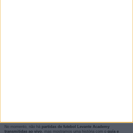
No momento, não há
partidas de futebol Levante Academy
transmitidas ao vivo
, mas mostramos uma história com o
guía e