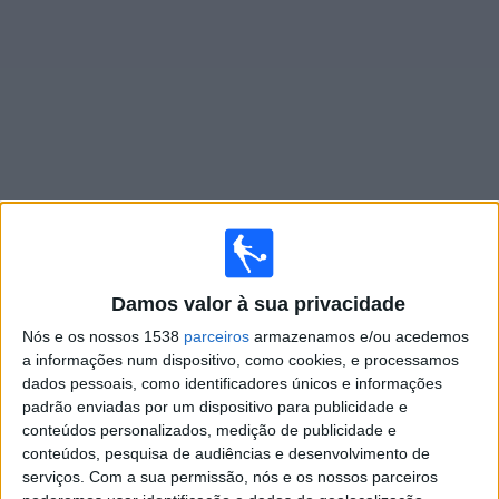
Widget
Jogos ao vivo do
Los Angeles FC 2
Jogos da hoje sábado, 08/08/2026
Damos valor à sua privacidade
21:00
MLS Next Pro
Nós e os nossos 1538
parceiros
armazenamos e/ou acedemos
Portland Timbers 2
a informações num dispositivo, como cookies, e processamos
dados pessoais, como identificadores únicos e informações
Los Angeles FC 2
padrão enviadas por um dispositivo para publicidade e
OneFootball
conteúdos personalizados, medição de publicidade e
conteúdos, pesquisa de audiências e desenvolvimento de
Segunda-feira, 17/08/2026
serviços.
Com a sua permissão, nós e os nossos parceiros