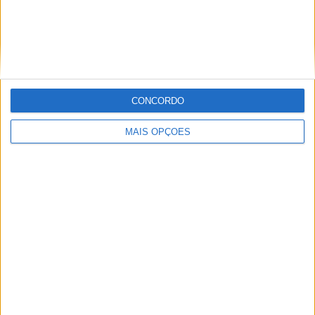
Portland Timbers 2
2 (13,33%)
Real Monarchs
2 (13,33%)
Tacoma Defiance
1 (6,67%)
Austin FC II
1 (6,67%)
Ver ranking completo
CONCORDO
RANKING POR COMPETIÇÕES
MAIS OPÇÕES
MLS Next Pro
15 (100%)
Ver ranking completo
Nº DE PARTIDAS POR DIA DA SEMANA
SEGUNDA-FEIRA
TERÇA-FEIRA
QUARTA-FEIRA
QUINTA-FEIRA
5
-
-
2
33,33%
- %
- %
13,33%
SEXTA-FEIRA
SÁBADO
DOMINGO