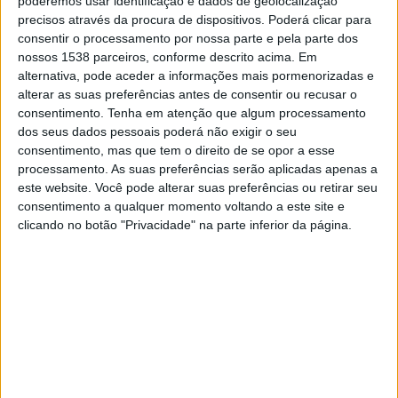
poderemos usar identificação e dados de geolocalização
03:00
MLS Next Pro
precisos através da procura de dispositivos. Poderá clicar para
consentir o processamento por nossa parte e pela parte dos
Los Angeles FC 2
nossos 1538 parceiros, conforme descrito acima. Em
Tacoma Defiance
alternativa, pode aceder a informações mais pormenorizadas e
alterar as suas preferências antes de consentir ou recusar o
OneFootball
consentimento.
Tenha em atenção que algum processamento
dos seus dados pessoais poderá não exigir o seu
Sexta-feira, 21/08/2026
consentimento, mas que tem o direito de se opor a esse
03:00
processamento. As suas preferências serão aplicadas apenas a
MLS Next Pro
este website. Você pode alterar suas preferências ou retirar seu
Los Angeles FC 2
consentimento a qualquer momento voltando a este site e
clicando no botão "Privacidade" na parte inferior da página.
Sporting KC II
OneFootball
Mais días
DADOS ESTATÍSTICOS DA EQUIPE LOS ANGELES FC 2 NA
TELEVISÃO EM PORTUGAL