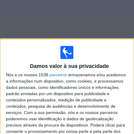
Widget
Jogos ao vivo do
Maranhão AC
Damos valor à sua privacidade
×
Nós e os nossos 1538
parceiros
armazenamos e/ou acedemos
Maranhão AC: Atualmente não há uma partida ao vivo
a informações num dispositivo, como cookies, e processamos
na TV. Você pode verificar o histórico de jogos
dados pessoais, como identificadores únicos e informações
previamente emitidos.
padrão enviadas por um dispositivo para publicidade e
conteúdos personalizados, medição de publicidade e
conteúdos, pesquisa de audiências e desenvolvimento de
Terça-feira, 25/02/2025
serviços.
Com a sua permissão, nós e os nossos parceiros
22:00
Copa do Brasil
poderemos usar identificação e dados de geolocalização
precisos através da procura de dispositivos. Poderá clicar para
Maranhão AC
consentir o processamento por nossa parte e pela parte dos