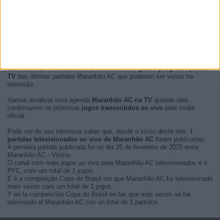
No momento, não há
partidas de futebol Maranhão AC transmitidas
ao vivo
, mas mostramos uma história com o
guía e programação na
TV
das últimas partidas Maranhão AC que puderam ser vistas na
televisão.
Vamos atualizar esta agenda
Maranhão AC na TV
quando eles
confirmarem os próximos
jogos transmitidos ao vivo
pela mídia
oficial.
Pode ser do seu interesse saber que, desde o início deste site, 1
partidas televisionadas ao vivo de Maranhão AC
foram publicadas.
A primeira partida publicada foi no dia 25 de fevereiro de 2025 entre
Maranhão AC - Vitória.
O canal com mais jogos ao vivo para Maranhão AC televisionados é o
PFC, com um total de 1 jogos.
E é a competição Copa do Brasil em que Maranhão AC foi televisionado
mais vezes com um total de 1 jogos.
Y es la competición Copa do Brasil en las que más veces se ha
televisado el Maranhão AC con un total de 1 partidos.