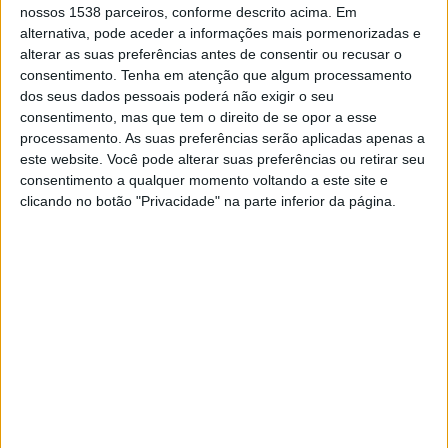
Vitória
nossos 1538 parceiros, conforme descrito acima. Em
alternativa, pode aceder a informações mais pormenorizadas e
PFC
alterar as suas preferências antes de consentir ou recusar o
consentimento.
Tenha em atenção que algum processamento
dos seus dados pessoais poderá não exigir o seu
DADOS ESTATÍSTICOS DA EQUIPE MARANHÃO AC NA
consentimento, mas que tem o direito de se opor a esse
TELEVISÃO EM PORTUGAL
processamento. As suas preferências serão aplicadas apenas a
este website. Você pode alterar suas preferências ou retirar seu
Até a data de hoje
09/08/2026
e desde que este site coleta os dados
consentimento a qualquer momento voltando a este site e
estatísticos de quando e onde são televisionados os jogos de
Futebol
da
clicando no botão "Privacidade" na parte inferior da página.
equipe
Maranhão AC
em
Portugal
, que foi em
25/02/2025
, podemos
fornecer os seguintes dados:
1
PARTIDOS TELEVISADOS
0 partidos em aberto
0%
1 partidos pagos
100%
RANKING POR CANAIS