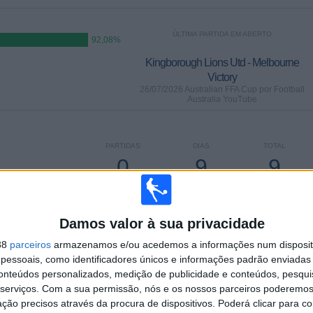
ÚLTIMA PARTIDA EM ABERTO
92,08%
Kingborough Lions Utd - Melbourne
Victory
26/07/2026 Australian FFA Cup por Football
Australia YouTube
PARTIDAS
DIAS
TOTAL
0
9
9
CONSECUTIVOS
SEM PARTIDA
CANAIS DE TV
PAGOS
GRATUITA
Damos valor à sua privacidade
38
parceiros
armazenamos e/ou acedemos a informações num dispositi
essoais, como identificadores únicos e informações padrão enviadas 
conteúdos personalizados, medição de publicidade e conteúdos, pesqui
TOTAL
MÁXIMO
TOTAL
serviços.
Com a sua permissão, nós e os nossos parceiros poderemos 
2
13
16
ção precisos através da procura de dispositivos. Poderá clicar para co