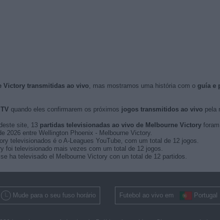
 Victory transmitidas ao vivo
, mas mostramos uma história com o
guía e
 TV
quando eles confirmarem os próximos
jogos transmitidos ao vivo
pela m
deste site, 13
partidas televisionadas ao vivo de Melbourne Victory
foram 
o de 2026 entre Wellington Phoenix - Melbourne Victory.
ory televisionados é o A-Leagues YouTube, com um total de 12 jogos.
 foi televisionado mais vezes com um total de 12 jogos.
e ha televisado el Melbourne Victory con un total de 12 partidos.
Mude para o seu fuso horário
Futebol ao vivo em
Portugal