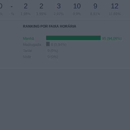
0
-
2
2
3
10
9
12
9%
- %
1,98%
1,98%
2,97%
9,9%
8,91%
11,88%
RANKING POR FAIXA HORÁRIA
Manhã
95 (94,06%)
Madrugada
6 (5,94%)
Tarde
0 (0%)
Noite
0 (0%)