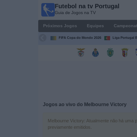
Futebol na tv Portugal
Futebol
Guia de Jogos na TV
na tv
Portugal
Próximos Jogos
Equipes
Campeona
Guia de
Jogos na TV
FIFA Copa do Mondo 2026
Liga Portugal B
Próximos
Jogos
Equipes
Campeonatos
Jogos ao vivo do
Melbourne Victory
Canais
de
TV
Melbourne Victory: Atualmente não há uma par
previamente emitidos.
Notícias