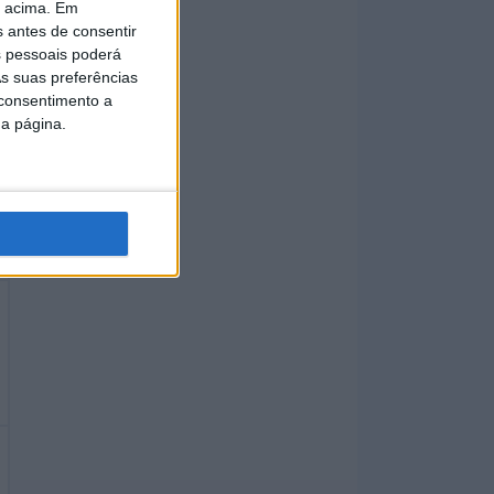
o acima. Em
s antes de consentir
 pessoais poderá
s suas preferências
 consentimento a
da página.