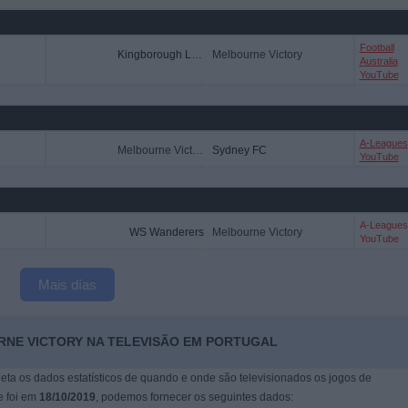
Football
Kingborough Lions Utd
Melbourne Victory
Australia
YouTube
A-Leagues
Melbourne Victory
Sydney FC
YouTube
A-Leagues
WS Wanderers
Melbourne Victory
YouTube
Mais días
RNE VICTORY NA TELEVISÃO EM PORTUGAL
leta os dados estatísticos de quando e onde são televisionados os jogos de
e foi em
18/10/2019
, podemos fornecer os seguintes dados: