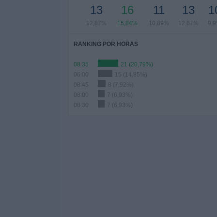
13
16
11
13
1
12,87%
15,84%
10,89%
12,87%
9,
RANKING POR HORAS
08:35
21 (20,79%)
06:00
15 (14,85%)
08:45
8 (7,92%)
08:00
7 (6,93%)
08:30
7 (6,93%)