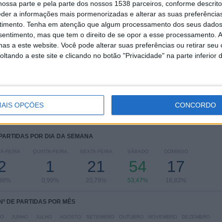
ossa parte e pela parte dos nossos 1538 parceiros, conforme descrit
COMPETIÇÕES
VS Melbourne
RIVAIS
City
eder a informações mais pormenorizadas e alterar as suas preferência
timento.
Tenha em atenção que algum processamento dos seus dados
RANKING POR COMPETIÇÕES
nsentimento, mas que tem o direito de se opor a esse processamento. A
as a este website. Você pode alterar suas preferências ou retirar seu
A-League
94 (93,07%)
tando a este site e clicando no botão "Privacidade" na parte inferior 
Australian FFA Cup
7 (6,93%)
Ver ranking completo
AIS OPÇÕES
CONCORDO
 PARTIDAS POR DIA DA SEMANA
A-FEIRA
QUINTA-FEIRA
SEXTA-FEIRA
SÁBADO
DOMINGO
2
1
21
54
17
,98%
0,99%
20,79%
53,47%
16,83%
Nº DE PARTIDAS POR MÊS
IO
JUNHO
JULHO
AGOSTO
SETEMBRO
OUTUBRO
NOVEMBRO
DEZEMBRO