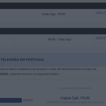
DAZN 2
Celta Vigo
PAOK
DAZN 3
PAOK
Celta Vigo
A TELEVISÃO EM PORTUGAL
leta os dados estatísticos de quando e onde são televisionados os jogos de
6/2020
, podemos fornecer os seguintes dados:
ÚLTIMA PARTIDA EM ABERTO
Hajduk Split - PAOK
80,65%
10/08/2023 Conference League por Canal 11