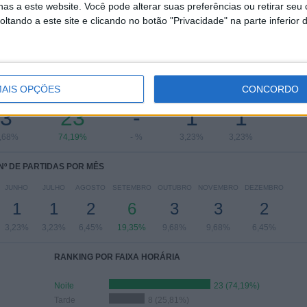
Superliga Grega
2 (6,45%)
as a este website. Você pode alterar suas preferências ou retirar seu
tando a este site e clicando no botão "Privacidade" na parte inferior 
Ver ranking completo
 PARTIDAS POR DIA DA SEMANA
AIS OPÇÕES
CONCORDO
TA-FEIRA
QUINTA-FEIRA
SEXTA-FEIRA
SÁBADO
DOMINGO
3
23
-
1
1
,68%
74,19%
- %
3,23%
3,23%
Nº DE PARTIDAS POR MÊS
JUNHO
JULHO
AGOSTO
SETEMBRO
OUTUBRO
NOVEMBRO
DEZEMBRO
1
1
2
6
3
3
2
3,23%
3,23%
6,45%
19,35%
9,68%
9,68%
6,45%
RANKING POR FAIXA HORÁRIA
Noite
23 (74,19%)
Tarde
8 (25,81%)