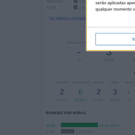
Aberdeen
2 (6,45%)
serão aplicadas apen
FCSB
2 (6,45%)
qualquer momento vol
Ver ranking completo
Nº DE
M
SEGUNDA-FEIRA
TERÇA-FEIRA
QUAR
-
3
- %
9,68%
9
JANEIRO
FEVEREIRO
MARÇO
ABRIL
MAIO
2
6
2
3
-
6,45%
19,35%
6,45%
9,68%
- %
RANKING POR HORAS
20:00
19 (61,29%)
17:45
7 (22,58%)