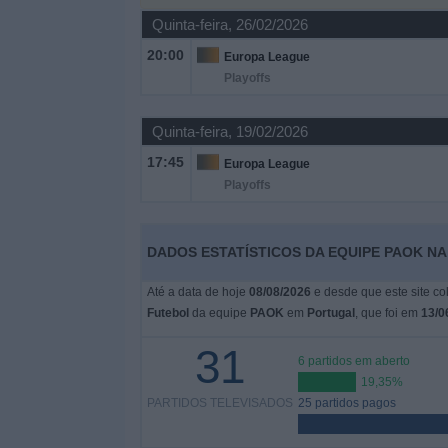
Quinta-feira, 26/02/2026
Widget
20:00
Europa League
Playoffs
Quinta-feira, 19/02/2026
17:45
Europa League
Playoffs
DADOS ESTATÍSTICOS DA EQUIPE PAOK N
Até a data de hoje
08/08/2026
e desde que este site co
Futebol
da equipe
PAOK
em
Portugal
, que foi em
13/0
31
6 partidos em aberto
19,35%
PARTIDOS TELEVISADOS
25 partidos pagos