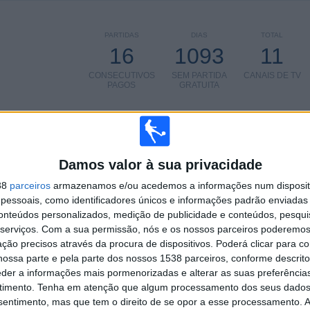
PARTIDAS
DIAS
TOTAL
16
1093
11
CONSECUTIVOS
SEM PARTIDA
CANAIS DE TV
PAGOS
GRATUITA
Damos valor à sua privacidade
TOTAL
MÁXIMO
TOTAL
4
2
25
38
parceiros
armazenamos e/ou acedemos a informações num dispositi
essoais, como identificadores únicos e informações padrão enviadas 
COMPETIÇÕES
VS Krasnodar
RIVAIS
conteúdos personalizados, medição de publicidade e conteúdos, pesqui
serviços.
Com a sua permissão, nós e os nossos parceiros poderemos 
RANKING POR COMPETIÇÕES
ção precisos através da procura de dispositivos. Poderá clicar para co
ossa parte e pela parte dos nossos 1538 parceiros, conforme descrit
Europa League
13 (41,94%)
eder a informações mais pormenorizadas e alterar as suas preferência
Conference League
12 (38,71%)
timento.
Tenha em atenção que algum processamento dos seus dados
Champions League
4 (12,9%)
nsentimento, mas que tem o direito de se opor a esse processamento. A