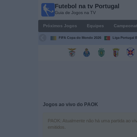
Futebol na tv Portugal
Futebol
Guia de Jogos na TV
na tv
Portugal
Próximos Jogos
Equipes
Campeona
Guia de
Jogos na TV
FIFA Copa do Mondo 2026
Liga Portugal B
Próximos
Jogos
Equipes
Campeonatos
Jogos ao vivo do
PAOK
Canais
de
TV
PAOK: Atualmente não há uma partida ao vivo
emitidos.
Notícias