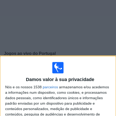
Widget
Jogos ao vivo do
Portugal
Quinta-feira, 24/09/2026
19:45
UEFA Nations League
Fase de grupos
Damos valor à sua privacidade
Nós e os nossos 1538
parceiros
armazenamos e/ou acedemos
Portugal
a informações num dispositivo, como cookies, e processamos
Galês
dados pessoais, como identificadores únicos e informações
Canal a confirmar
padrão enviadas por um dispositivo para publicidade e
conteúdos personalizados, medição de publicidade e
conteúdos, pesquisa de audiências e desenvolvimento de
Domingo, 27/09/2026