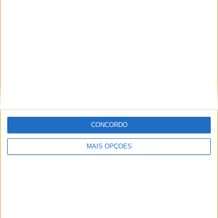
46
27
78
COMPETIÇÕES
VS Espanha
RIVAIS
RANKING POR EQUIPES
Espanha
27 (5,82%)
Alemanha
23 (4,96%)
França
19 (4,09%)
Itália
18 (3,88%)
Holanda
17 (3,66%)
Ver ranking completo
CONCORDO
RANKING POR COMPETIÇÕES
MAIS OPÇÕES
EURO Sub-21
47 (10,13%)
Campeonato Europeu de Sub17
43 (9,27%)
FIFA Copa do Mondo 2026
26 (5,6%)
UEFA EURO 2024
23 (4,96%)
UEFA Nations League
22 (4,74%)