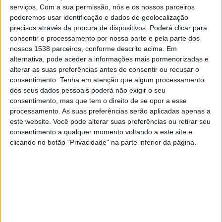
serviços.
Com a sua permissão, nós e os nossos parceiros
19:45
UEFA Nations League
poderemos usar identificação e dados de geolocalização
Fase de grupos
precisos através da procura de dispositivos. Poderá clicar para
consentir o processamento por nossa parte e pela parte dos
Norway
nossos 1538 parceiros, conforme descrito acima. Em
alternativa, pode aceder a informações mais pormenorizadas e
Portugal
alterar as suas preferências antes de consentir ou recusar o
Canal a confirmar
consentimento.
Tenha em atenção que algum processamento
dos seus dados pessoais poderá não exigir o seu
consentimento, mas que tem o direito de se opor a esse
Quinta-feira, 01/10/2026
processamento. As suas preferências serão aplicadas apenas a
19:45
UEFA Nations League
este website. Você pode alterar suas preferências ou retirar seu
Fase de grupos
consentimento a qualquer momento voltando a este site e
clicando no botão "Privacidade" na parte inferior da página.
Denmark
Portugal
Canal a confirmar
Mais días