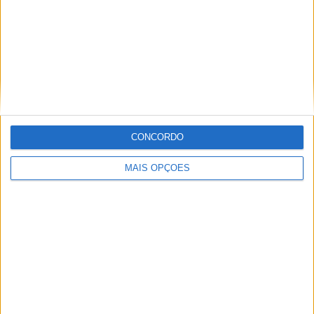
RANKING POR EQUIPES
Portland Thorns W
10 (10,31%)
Angel City W
9 (9,28%)
Orlando Pride W
9 (9,28%)
Washington Spirit W
8 (8,25%)
Seattle Reign W
8 (8,25%)
Ver ranking completo
CONCORDO
RANKING POR COMPETIÇÕES
MAIS OPÇÕES
NWSL Women
93 (95,88%)
CONCACAF Champions Cup Women
4 (4,12%)
Ver ranking completo
Nº DE PARTIDAS POR DIA DA SEMANA
SEGUNDA-FEIRA
TERÇA-FEIRA
QUARTA-FEIRA
QUINTA-FEIRA