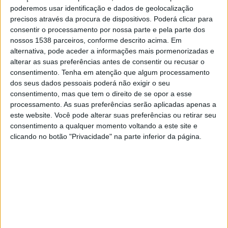
03:00
NWSL Women
poderemos usar identificação e dados de geolocalização
precisos através da procura de dispositivos. Poderá clicar para
San Diego Wave W
consentir o processamento por nossa parte e pela parte dos
Denver Summit FC
nossos 1538 parceiros, conforme descrito acima. Em
alternativa, pode aceder a informações mais pormenorizadas e
NWSL+
alterar as suas preferências antes de consentir ou recusar o
consentimento.
Tenha em atenção que algum processamento
Sábado, 22/08/2026
dos seus dados pessoais poderá não exigir o seu
consentimento, mas que tem o direito de se opor a esse
03:00
NWSL Women
processamento. As suas preferências serão aplicadas apenas a
este website. Você pode alterar suas preferências ou retirar seu
San Diego Wave W
consentimento a qualquer momento voltando a este site e
Utah Royals FC
clicando no botão "Privacidade" na parte inferior da página.
NWSL+
Mais días
DADOS ESTATÍSTICOS DA EQUIPE SAN DIEGO WAVE W NA
TELEVISÃO EM PORTUGAL