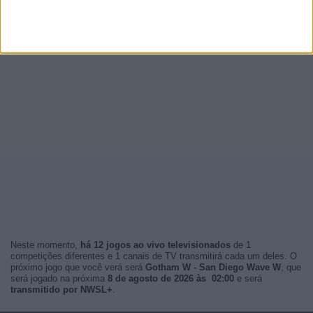
Neste momento,
há 12 jogos ao vivo televisionados
de 1
competições diferentes e 1 canais de TV transmitirá cada um deles. O
próximo jogo que você verá será
Gotham W - San Diego Wave W
, que
será jogado na próxima
8 de agosto de 2026 às 02:00
e será
transmitido por NWSL+
.