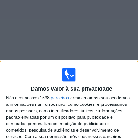
Widget
Jogos ao vivo do
San Diego Wave W
Jogos da hoje sábado, 08/08/2026
01:00
NWSL Women
Damos valor à sua privacidade
Nós e os nossos 1538
parceiros
armazenamos e/ou acedemos
Gotham W
a informações num dispositivo, como cookies, e processamos
San Diego Wave W
dados pessoais, como identificadores únicos e informações
NWSL+
padrão enviadas por um dispositivo para publicidade e
conteúdos personalizados, medição de publicidade e
conteúdos, pesquisa de audiências e desenvolvimento de
Sábado, 15/08/2026
serviços.
Com a sua permissão, nós e os nossos parceiros