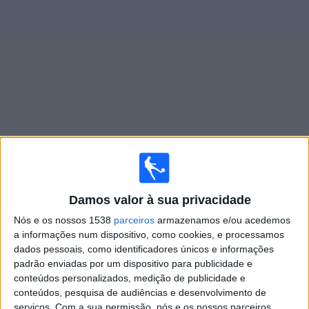
Widget
Jogos ao vivo do
Seattle Reign W
Segunda-feira, 10/08/2026
02:00
NWSL Women
Damos valor à sua privacidade
Nós e os nossos 1538
parceiros
armazenamos e/ou acedemos
Seattle Reign W
a informações num dispositivo, como cookies, e processamos
Angel City W
dados pessoais, como identificadores únicos e informações
NWSL+
padrão enviadas por um dispositivo para publicidade e
conteúdos personalizados, medição de publicidade e
conteúdos, pesquisa de audiências e desenvolvimento de
Sábado, 15/08/2026
serviços.
Com a sua permissão, nós e os nossos parceiros