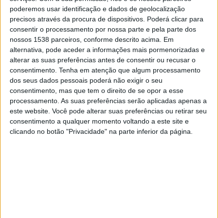
03:00
NWSL Women
poderemos usar identificação e dados de geolocalização
precisos através da procura de dispositivos. Poderá clicar para
Seattle Reign W
consentir o processamento por nossa parte e pela parte dos
Chicago W
nossos 1538 parceiros, conforme descrito acima. Em
alternativa, pode aceder a informações mais pormenorizadas e
NWSL+
alterar as suas preferências antes de consentir ou recusar o
consentimento.
Tenha em atenção que algum processamento
Quarta-feira, 19/08/2026
dos seus dados pessoais poderá não exigir o seu
consentimento, mas que tem o direito de se opor a esse
23:30
NWSL Women
processamento. As suas preferências serão aplicadas apenas a
este website. Você pode alterar suas preferências ou retirar seu
Racing Louisville W
consentimento a qualquer momento voltando a este site e
Seattle Reign W
clicando no botão "Privacidade" na parte inferior da página.
NWSL+
Mais días
DADOS ESTATÍSTICOS DA EQUIPE SEATTLE REIGN W NA
TELEVISÃO EM PORTUGAL