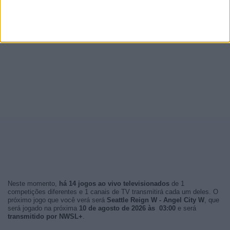
Neste momento,
há 14 jogos ao vivo televisionados
de 1
competições diferentes e 1 canais de TV transmitirá cada um deles. O
próximo jogo que você verá será
Seattle Reign W - Angel City W
, que
será jogado na próxima
10 de agosto de 2026 às 03:00
e será
transmitido por NWSL+
.