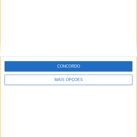
RANKING POR EQUIPES
Seattle Reign W
11 (9,57%)
Portland Thorns W
9 (7,83%)
Houston Dash W
9 (7,83%)
Washington Spirit W
9 (7,83%)
Orlando Pride W
9 (7,83%)
Ver ranking completo
CONCORDO
RANKING POR COMPETIÇÕES
MAIS OPÇÕES
NWSL Women
98 (85,22%)
CONCACAF Champions Cup Women
10 (8,7%)
NWSL Challenge Cup
5 (4,35%)
FIFA Women’s Champions Cup
2 (1,74%)
Ver ranking completo