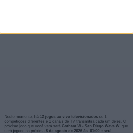
Neste momento,
há 12 jogos ao vivo televisionados
de 1
competições diferentes e 1 canais de TV transmitirá cada um deles. O
próximo jogo que você verá será
Gotham W - San Diego Wave W
, que
será jogado na próxima
8 de agosto de 2026 às 01:00
e será