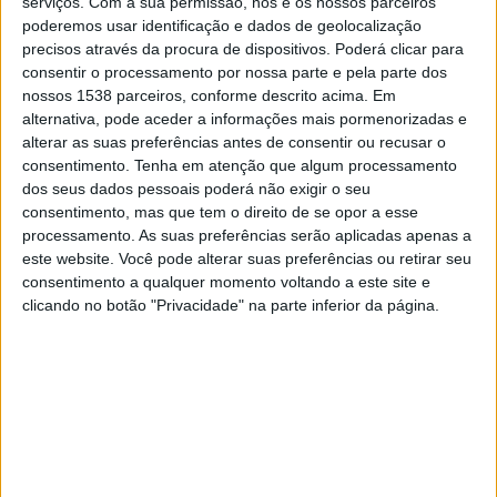
serviços.
Com a sua permissão, nós e os nossos parceiros
01:00
NWSL Women
poderemos usar identificação e dados de geolocalização
precisos através da procura de dispositivos. Poderá clicar para
Gotham W
consentir o processamento por nossa parte e pela parte dos
Kansas City Current W
nossos 1538 parceiros, conforme descrito acima. Em
alternativa, pode aceder a informações mais pormenorizadas e
NWSL+
alterar as suas preferências antes de consentir ou recusar o
consentimento.
Tenha em atenção que algum processamento
Segunda-feira, 24/08/2026
dos seus dados pessoais poderá não exigir o seu
01:00
NWSL Women
consentimento, mas que tem o direito de se opor a esse
processamento. As suas preferências serão aplicadas apenas a
Angel City W
este website. Você pode alterar suas preferências ou retirar seu
consentimento a qualquer momento voltando a este site e
Gotham W
clicando no botão "Privacidade" na parte inferior da página.
NWSL+
Mais días
DADOS ESTATÍSTICOS DA EQUIPE GOTHAM W NA
TELEVISÃO EM PORTUGAL