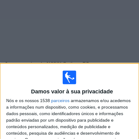
Widget
Jogos ao vivo do
NJ/NY Gotham FC
Jogos da hoje sábado, 08/08/2026
01:00
NWSL Women
Damos valor à sua privacidade
Gotham W
Nós e os nossos 1538
parceiros
armazenamos e/ou acedemos
a informações num dispositivo, como cookies, e processamos
San Diego Wave W
dados pessoais, como identificadores únicos e informações
NWSL+
padrão enviadas por um dispositivo para publicidade e
conteúdos personalizados, medição de publicidade e
Sábado, 15/08/2026
conteúdos, pesquisa de audiências e desenvolvimento de