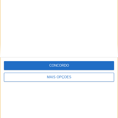
3
9
32
COMPETIÇÕES
VS New York
RIVAIS
City
RANKING POR EQUIPES
New York City
9 (7,26%)
Philadelphia Union
8 (6,45%)
Orlando City
8 (6,45%)
CF Montreal
8 (6,45%)
New England Revolution
8 (6,45%)
Ver ranking completo
CONCORDO
RANKING POR COMPETIÇÕES
MAIS OPÇÕES
MLS
116 (93,55%)
Leagues Cup
5 (4,03%)
CONCACAF Liga dos Campeões
3 (2,42%)
Ver ranking completo