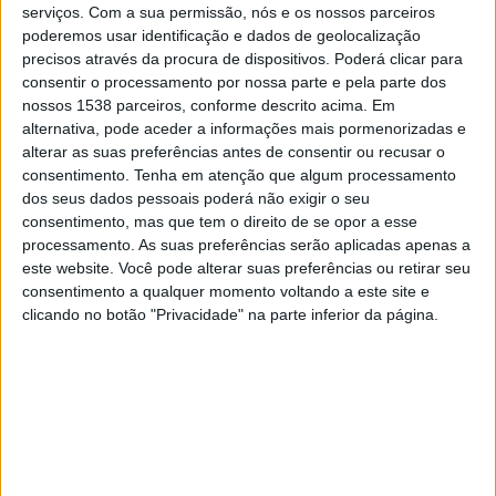
serviços.
Com a sua permissão, nós e os nossos parceiros
00:30
MLS
poderemos usar identificação e dados de geolocalização
precisos através da procura de dispositivos. Poderá clicar para
Toronto FC
consentir o processamento por nossa parte e pela parte dos
Charlotte
nossos 1538 parceiros, conforme descrito acima. Em
alternativa, pode aceder a informações mais pormenorizadas e
Apple TV
alterar as suas preferências antes de consentir ou recusar o
consentimento.
Tenha em atenção que algum processamento
Domingo, 23/08/2026
dos seus dados pessoais poderá não exigir o seu
consentimento, mas que tem o direito de se opor a esse
00:30
MLS
processamento. As suas preferências serão aplicadas apenas a
este website. Você pode alterar suas preferências ou retirar seu
Inter Miami
consentimento a qualquer momento voltando a este site e
Toronto FC
clicando no botão "Privacidade" na parte inferior da página.
Apple TV
Mais días