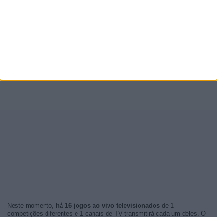
Neste momento,
há 16 jogos ao vivo televisionados
de 1
competições diferentes e 1 canais de TV transmitirá cada um deles. O