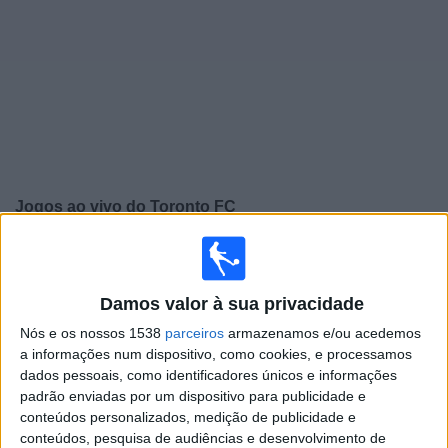
Widget
Jogos ao vivo do
Toronto FC
Domingo, 16/08/2026
00:30
MLS
Damos valor à sua privacidade
Toronto FC
Nós e os nossos 1538
parceiros
armazenamos e/ou acedemos
a informações num dispositivo, como cookies, e processamos
New England Revolution
dados pessoais, como identificadores únicos e informações
Apple TV
padrão enviadas por um dispositivo para publicidade e
conteúdos personalizados, medição de publicidade e
Quinta-feira, 20/08/2026
conteúdos, pesquisa de audiências e desenvolvimento de