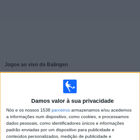
Widget
Jogos ao vivo do
Balingen
×
Balingen: Atualmente não há uma partida ao vivo na TV.
Você pode verificar o histórico de jogos previamente
emitidos.
Damos valor à sua privacidade
Nós e os nossos 1538
parceiros
armazenamos e/ou acedemos
Sábado, 25/04/2026
a informações num dispositivo, como cookies, e processamos
13:00
Regionalliga West
dados pessoais, como identificadores únicos e informações
padrão enviadas por um dispositivo para publicidade e
KSV Hessen Kassel
conteúdos personalizados, medição de publicidade e