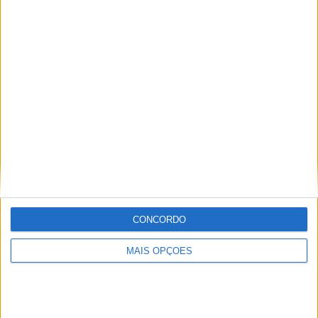
2
3
19
COMPETIÇÕES
VS
RIVAIS
Grossaspach
RANKING POR EQUIPES
Grossaspach
3 (9,68%)
Walldorf
2 (6,45%)
Fulda-Lehnerz
2 (6,45%)
Eintracht Trier
2 (6,45%)
Freiburg II
2 (6,45%)
Ver ranking completo
CONCORDO
RANKING POR COMPETIÇÕES
MAIS OPÇÕES
Regionalliga West
30 (96,77%)
Taça da Alemanha
1 (3,23%)
Ver ranking completo