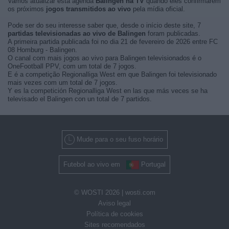
Vamos atualizar esta agenda
Balingen na TV
quando eles confirmarem
os próximos
jogos transmitidos ao vivo
pela mídia oficial.
Pode ser do seu interesse saber que, desde o início deste site, 7
partidas televisionadas ao vivo de Balingen
foram publicadas.
A primeira partida publicada foi no dia 21 de fevereiro de 2026 entre FC
08 Homburg - Balingen.
O canal com mais jogos ao vivo para Balingen televisionados é o
OneFootball PPV, com um total de 7 jogos.
E é a competição Regionalliga West em que Balingen foi televisionado
mais vezes com um total de 7 jogos.
Y es la competición Regionalliga West en las que más veces se ha
televisado el Balingen con un total de 7 partidos.
Mude para o seu fuso horário
Futebol ao vivo em
Portugal
© WOSTI 2026 |
wosti.com
Aviso legal
Política de cookies
Sites recomendados