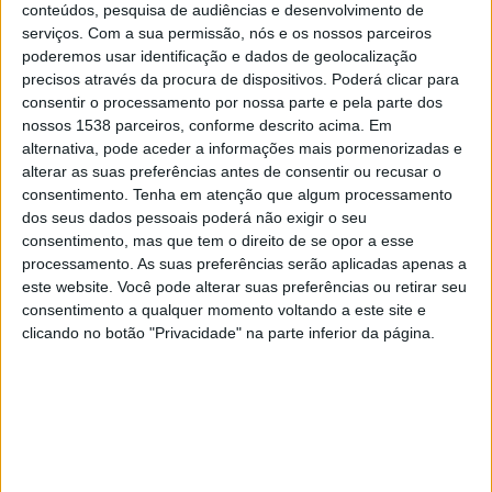
conteúdos, pesquisa de audiências e desenvolvimento de
Balingen
serviços.
Com a sua permissão, nós e os nossos parceiros
OneFootball PPV
poderemos usar identificação e dados de geolocalização
precisos através da procura de dispositivos. Poderá clicar para
Terça-feira, 21/04/2026
consentir o processamento por nossa parte e pela parte dos
nossos 1538 parceiros, conforme descrito acima. Em
18:00
Regionalliga West
alternativa, pode aceder a informações mais pormenorizadas e
alterar as suas preferências antes de consentir ou recusar o
Stutt. Kickers
consentimento.
Tenha em atenção que algum processamento
Balingen
dos seus dados pessoais poderá não exigir o seu
OneFootball PPV
consentimento, mas que tem o direito de se opor a esse
processamento. As suas preferências serão aplicadas apenas a
Sábado, 18/04/2026
este website. Você pode alterar suas preferências ou retirar seu
consentimento a qualquer momento voltando a este site e
13:00
Regionalliga West
clicando no botão "Privacidade" na parte inferior da página.
Balingen
Mainz II
OneFootball PPV
Mais días