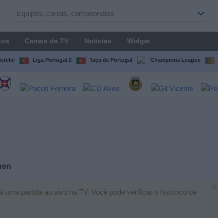
tos
Canais de TV
Notícias
Widget
etclic
Liga Portugal 2
Taça de Portugal
Champions League
uen
×
 uma partida ao vivo na TV. Você pode verificar o histórico de