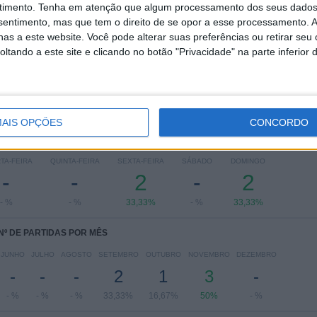
timento.
Tenha em atenção que algum processamento dos seus dados
Women's Bundesliga
4 (66,67%)
nsentimento, mas que tem o direito de se opor a esse processamento. A
DFB Pokal Women
2 (33,33%)
as a este website. Você pode alterar suas preferências ou retirar seu
tando a este site e clicando no botão "Privacidade" na parte inferior 
Ver ranking completo
AIS OPÇÕES
CONCORDO
 PARTIDAS POR DIA DA SEMANA
TA-FEIRA
QUINTA-FEIRA
SEXTA-FEIRA
SÁBADO
DOMINGO
-
-
2
-
2
- %
- %
33,33%
- %
33,33%
Nº DE PARTIDAS POR MÊS
JUNHO
JULHO
AGOSTO
SETEMBRO
OUTUBRO
NOVEMBRO
DEZEMBRO
-
-
-
2
1
3
-
- %
- %
- %
33,33%
16,67%
50%
- %