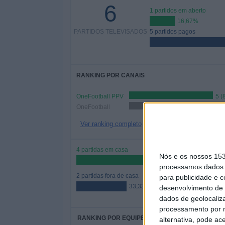
6
1 partidos em aberto
16,67%
PARTIDOS TELEVISADOS
5 partidos pagos
RANKING POR CANAIS
OneFootball PPV
5 (
OneFootball
1 (16,67%)
Ver ranking completo
4 partidas em casa
Nós e os nossos 15
66,67%
processamos dados p
2 partidas fora de casa
para publicidade e 
33,33%
desenvolvimento de 
dados de geolocaliza
processamento por n
RANKING POR EQUIPES
alternativa, pode ac