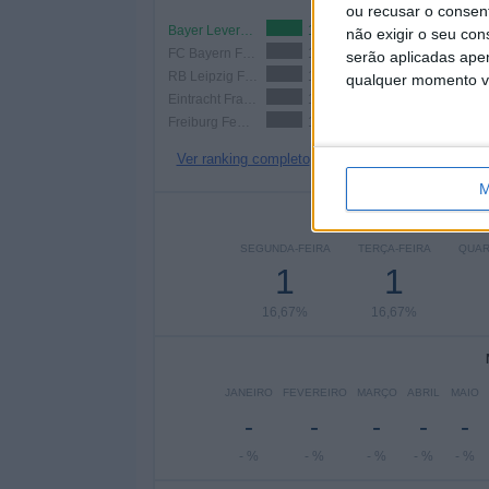
ou recusar o consen
Bayer Leverkusen Feminino
1 (16,67%)
não exigir o seu co
FC Bayern Feminino
1 (16,67%)
serão aplicadas apen
RB Leipzig Feminino
1 (16,67%)
qualquer momento vol
Eintracht Frankfurt Feminino
1 (16,67%)
Freiburg Feminino
1 (16,67%)
Ver ranking completo
M
Nº DE
SEGUNDA-FEIRA
TERÇA-FEIRA
QUAR
1
1
16,67%
16,67%
JANEIRO
FEVEREIRO
MARÇO
ABRIL
MAIO
-
-
-
-
-
- %
- %
- %
- %
- %