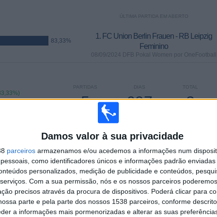
ÚLTIMA PARTIDA EM ABERTO
1. FC Union Berlin Frauen - RB Leipzig
83,33%
Feminino
08/09/2024 DFB Pokal Women por OneFootball
PARTIDAS
DIAS
TOTAL
83,33%)
5
697
2
CONSECUTIVOS
SEM PARTIDA
CANAIS DE TV
PAGOS
GRATUITA
Damos valor à sua privacidade
TOTAL
MÁXIMO
TOTAL
38
parceiros
armazenamos e/ou acedemos a informações num dispositi
2
1
6
essoais, como identificadores únicos e informações padrão enviadas 
conteúdos personalizados, medição de publicidade e conteúdos, pesqui
COMPETIÇÕES
VS Bayer
RIVAIS
serviços.
Com a sua permissão, nós e os nossos parceiros poderemos 
Leverkusen
ção precisos através da procura de dispositivos. Poderá clicar para co
Feminino
ossa parte e pela parte dos nossos 1538 parceiros, conforme descrit
RANKING POR COMPETIÇÕES
eder a informações mais pormenorizadas e alterar as suas preferência