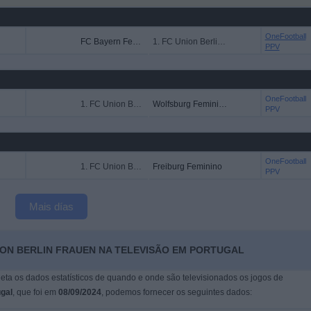
OneFootball
FC Bayern Feminino
1. FC Union Berlin Frauen
PPV
OneFootball
1. FC Union Berlin Frauen
Wolfsburg Feminino
PPV
OneFootball
1. FC Union Berlin Frauen
Freiburg Feminino
PPV
Mais días
NION BERLIN FRAUEN NA TELEVISÃO EM PORTUGAL
leta os dados estatísticos de quando e onde são televisionados os jogos de
gal
, que foi em
08/09/2024
, podemos fornecer os seguintes dados: