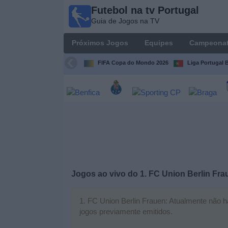
Futebol na tv Portugal
Futebol
Guia de Jogos na TV
na tv
Portugal
Próximos Jogos
Equipes
Campeona
Guia de
Jogos na TV
FIFA Copa do Mondo 2026
Liga Portugal B
Próximos
Jogos
Equipes
Campeonatos
Jogos ao vivo do
1. FC Union Berlin Fra
Canais
de
TV
1. FC Union Berlin Frauen: Atualmente não há
jogos previamente emitidos.
Notícias