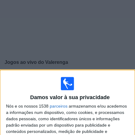
Widget
Jogos ao vivo do
Valerenga
×
Valerenga: Atualmente não há uma partida ao vivo na
TV. Você pode verificar o histórico de jogos previamente
emitidos.
Damos valor à sua privacidade
Nós e os nossos 1538
parceiros
armazenamos e/ou acedemos
Domingo, 30/11/2025
a informações num dispositivo, como cookies, e processamos
16:00
Campeonato da Noruega
dados pessoais, como identificadores únicos e informações
padrão enviadas por um dispositivo para publicidade e
Viking
conteúdos personalizados, medição de publicidade e