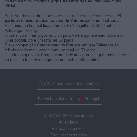
confirmarem os próximos
jogos transmitidos ao vivo
pela mídia
oficial.
Pode ser do seu interesse saber que, desde o início deste site, 50
partidas televisionadas ao vivo de Valerenga
foram publicadas.
A primeira partida publicada foi no dia 1 de julho de 2023 entre
Valerenga - Viking.
O canal com mais jogos ao vivo para Valerenga televisionados é o
OneFootball, com um total de 50 jogos.
E é a competição Campeonato da Noruega em que Valerenga foi
televisionado mais vezes com um total de 50 jogos.
Y es la competición Campeonato da Noruega en las que más veces se
ha televisado el Valerenga con un total de 50 partidos.
Mude para o seu fuso horário
Futebol ao vivo em
Portugal
© WOSTI 2026 |
wosti.com
Aviso legal
Política de cookies
Sites recomendados