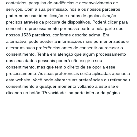
conteúdos, pesquisa de audiências e desenvolvimento de
Valerenga
serviços.
Com a sua permissão, nós e os nossos parceiros
OneFootball
poderemos usar identificação e dados de geolocalização
precisos através da procura de dispositivos. Poderá clicar para
Sábado, 22/11/2025
consentir o processamento por nossa parte e pela parte dos
nossos 1538 parceiros, conforme descrito acima. Em
15:00
Campeonato da Noruega
alternativa, pode aceder a informações mais pormenorizadas e
alterar as suas preferências antes de consentir ou recusar o
Valerenga
consentimento.
Tenha em atenção que algum processamento
Kristiansund
dos seus dados pessoais poderá não exigir o seu
OneFootball
consentimento, mas que tem o direito de se opor a esse
processamento. As suas preferências serão aplicadas apenas a
Domingo, 09/11/2025
este website. Você pode alterar suas preferências ou retirar seu
consentimento a qualquer momento voltando a este site e
13:30
Campeonato da Noruega
clicando no botão "Privacidade" na parte inferior da página.
Rosenborg
Valerenga
OneFootball
Mais días