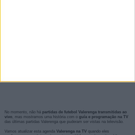
No momento, não há
partidas de futebol Valerenga transmitidas ao
vivo
, mas mostramos uma história com o
guía e programação na TV
das últimas partidas Valerenga que puderam ser vistas na televisão.
Vamos atualizar esta agenda
Valerenga na TV
quando eles