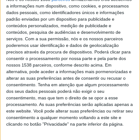
Sport Recife
a informações num dispositivo, como cookies, e processamos
Fanatiz (Ver ao vivo)
dados pessoais, como identificadores únicos e informações
padrão enviadas por um dispositivo para publicidade e
conteúdos personalizados, medição de publicidade e
Sexta-feira, 01/04/2022
conteúdos, pesquisa de audiências e desenvolvimento de
01:35
Copa do Nordeste
serviços.
Com a sua permissão, nós e os nossos parceiros
poderemos usar identificação e dados de geolocalização
Sport Recife
precisos através da procura de dispositivos. Poderá clicar para
Fortaleza
consentir o processamento por nossa parte e pela parte dos
nossos 1538 parceiros, conforme descrito acima. Em
Fanatiz (Ver ao vivo)
alternativa, pode aceder a informações mais pormenorizadas e
alterar as suas preferências antes de consentir ou recusar o
Quinta-feira, 24/03/2022
consentimento.
Tenha em atenção que algum processamento
22:00
dos seus dados pessoais poderá não exigir o seu
Copa do Nordeste
consentimento, mas que tem o direito de se opor a esse
Ceara
processamento. As suas preferências serão aplicadas apenas a
este website. Você pode alterar suas preferências ou retirar seu
CRB
consentimento a qualquer momento voltando a este site e
Fanatiz (Ver ao vivo)
clicando no botão "Privacidade" na parte inferior da página.
Mais días