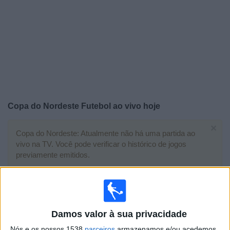
Widget
Copa do Nordeste Futebol ao vivo hoje
×
Copa do Nordeste: Atualmente não há uma partida ao
vivo na TV. Você pode verificar o histórico de jogos
previamente emitidos.
Domingo, 03/04/2022
22:30
Copa do Nordeste
Damos valor à sua privacidade
Fortaleza
Nós e os nossos 1538
parceiros
armazenamos e/ou acedemos