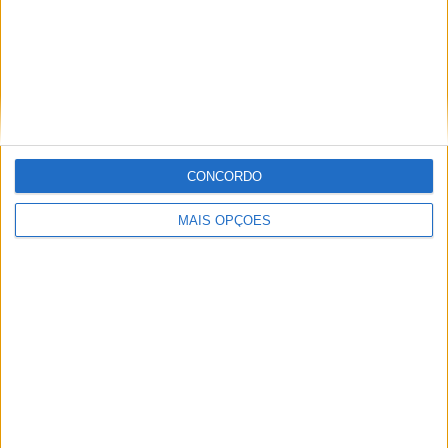
Ver ranking completo
Ranking das equipas por nº de jogos em casa
Botafogo PB
4 (9,09%)
CONCORDO
Sport Recife
4 (9,09%)
Fortaleza
4 (9,09%)
MAIS OPÇÕES
Floresta EC
4 (9,09%)
Sergipe
3 (6,82%)
Ver ranking completo
Ranking das equipas por nº de jogos fora
Fortaleza
4 (9,09%)
Sergipe
3 (6,82%)
Ceara
3 (6,82%)
Bahia
3 (6,82%)