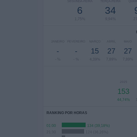
SEGUNDA-FEIRA
TERÇA-FEIRA
QUAR
6
34
1,75%
9,94%
2
JANEIRO
FEVEREIRO
MARÇO
ABRIL
MAIO
-
-
15
27
27
- %
- %
4,39%
7,89%
7,89%
2025
153
44,74%
RANKING POR HORAS
01:00
134 (39,18%)
21:30
124 (36,26%)