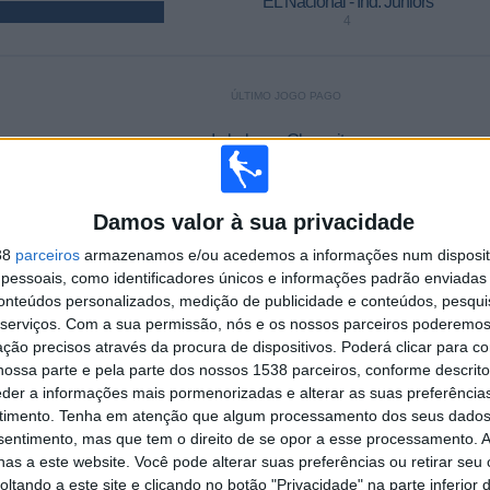
EL Nacional - Ind. Juniors
4
ÚLTIMO JOGO PAGO
Imbabura - Chacaritas
30/10/2025 Serie B por ElCanalDelFutbol.com
Damos valor à sua privacidade
MÉDIA
DIAS
TOTAL
7%)
38
parceiros
armazenamos e/ou acedemos a informações num dispositi
1
2148
2
essoais, como identificadores únicos e informações padrão enviadas 
CANAIS POR
SEM PARTIDA
CANAIS DE TV
conteúdos personalizados, medição de publicidade e conteúdos, pesqui
PARTIDA
GRATUITA
serviços.
Com a sua permissão, nós e os nossos parceiros poderemos 
ção precisos através da procura de dispositivos. Poderá clicar para co
ossa parte e pela parte dos nossos 1538 parceiros, conforme descrit
TOTAL
TOTAL
100%
eder a informações mais pormenorizadas e alterar as suas preferência
22
2
timento.
Tenha em atenção que algum processamento dos seus dados
Total equipos
CANALES
nsentimento, mas que tem o direito de se opor a esse processamento. A
as a este website. Você pode alterar suas preferências ou retirar seu
tando a este site e clicando no botão "Privacidade" na parte inferior 
Ranking das equipas por nº de jogos em aberto