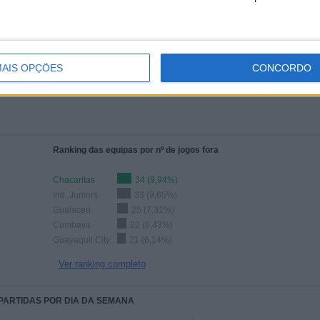
Ver ranking completo
AIS OPÇÕES
CONCORDO
Ranking das equipas por nº de jogos fora
Chacaritas
34 (9,94%)
Ind. Juniors
33 (9,65%)
Gualaceo
25 (7,31%)
Cumbaya
22 (6,43%)
Guayaquil City
21 (6,14%)
Ver ranking completo
 PARTIDAS POR DIA DA SEMANA