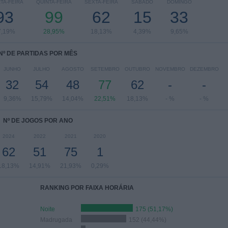
TA-FEIRA
QUINTA-FEIRA
SEXTA-FEIRA
SÁBADO
DOMINGO
93
99
62
15
33
7,19%
28,95%
18,13%
4,39%
9,65%
Nº DE PARTIDAS POR MÊS
JUNHO
JULHO
AGOSTO
SETEMBRO
OUTUBRO
NOVEMBRO
DEZEMBRO
32
54
48
77
62
-
-
9,36%
15,79%
14,04%
22,51%
18,13%
- %
- %
Nº DE JOGOS POR ANO
2024
2022
2021
2020
62
51
75
1
18,13%
14,91%
21,93%
0,29%
RANKING POR FAIXA HORÁRIA
Noite
175 (51,17%)
Madrugada
152 (44,44%)