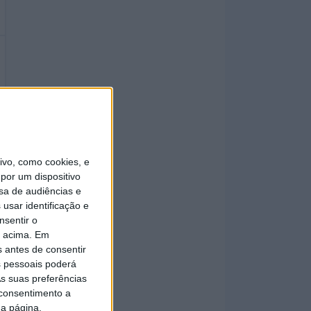
vo, como cookies, e
por um dispositivo
sa de audiências e
usar identificação e
nsentir o
o acima. Em
s antes de consentir
 pessoais poderá
s suas preferências
 consentimento a
da página.