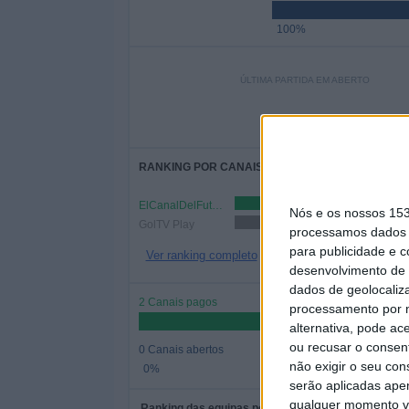
100%
ÚLTIMA PARTIDA EM ABERTO
-
- por
RANKING POR CANAIS
ElCanalDelFutbol.com
215 (62,8
Nós e os nossos 15
GolTV Play
127 (37,13%)
processamos dados p
para publicidade e 
Ver ranking completo
desenvolvimento de 
dados de geolocaliza
2 Canais pagos
processamento por n
alternativa, pode ac
ou recusar o consen
0 Canais abertos
não exigir o seu co
0%
serão aplicadas apen
qualquer momento vol
Ranking das equipas por nº de jogos