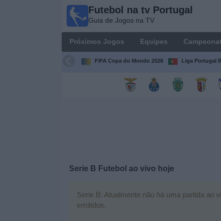
Futebol na tv Portugal
Futebol
Guia de Jogos na TV
na tv
Portugal
Próximos Jogos
Equipes
Campeona
Guia de
Jogos na TV
FIFA Copa do Mondo 2026
Liga Portugal B
Próximos
Jogos
Equipes
Campeonatos
Serie B Futebol ao vivo hoje
Canais
de
TV
Serie B: Atualmente não há uma partida ao vi
emitidos.
Notícias