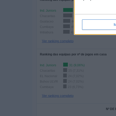
Ind. Juniors
64 (18,71%)
Chacaritas
59 (17,25%)
Gualaceo
46 (13,45%)
M
Cumbaya
45 (13,16%)
Imbabura
42 (12,28%)
Ver ranking completo
Ranking das equipas por nº de jogos em casa
Ind. Juniors
31 (9,06%)
Chacaritas
25 (7,31%)
EL Nacional
24 (7,02%)
Buhos ULVR
24 (7,02%)
Cumbaya
23 (6,73%)
Ver ranking completo
Nº DE