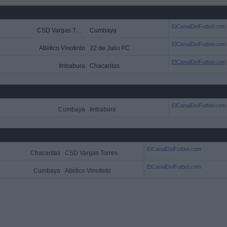
ElCanalDelFutbol.com
CSD Vargas Torres
Cumbaya
ElCanalDelFutbol.com
Atlético Vinotinto
22 de Julio FC
ElCanalDelFutbol.com
Imbabura
Chacaritas
ElCanalDelFutbol.com
Cumbaya
Imbabura
ElCanalDelFutbol.com
Chacaritas
CSD Vargas Torres
ElCanalDelFutbol.com
Cumbaya
Atlético Vinotinto