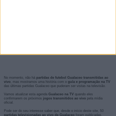
No momento, não há
partidas de futebol Gualaceo transmitidas ao
vivo
, mas mostramos uma história com o
guía e programação na TV
das últimas partidas Gualaceo que puderam ser vistas na televisão.
Vamos atualizar esta agenda
Gualaceo na TV
quando eles
confirmarem os próximos
jogos transmitidos ao vivo
pela mídia
oficial.
Pode ser do seu interesse saber que, desde o início deste site, 50
partidas televisionadas ao vivo de Gualaceo
foram publicadas.