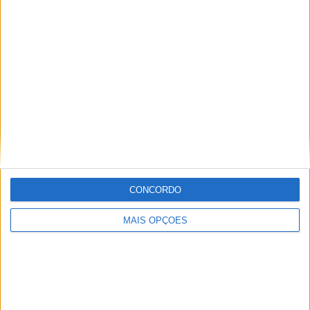
Guayaquil City
9 (8,57%)
Ind. Juniors
7 (6,67%)
Nueve de Octubre
6 (5,71%)
Cumbaya
6 (5,71%)
San Antonio
5 (4,76%)
Ver ranking completo
RANKING POR COMPETIÇÕES
Liga Pro
59 (56,19%)
Serie B
46 (43,81%)
CONCORDO
Ver ranking completo
MAIS OPÇÕES
Nº DE PARTIDAS POR DIA DA SEMANA
SEGUNDA-FEIRA
TERÇA-FEIRA
QUARTA-FEIRA
QUINTA-FEIRA
5
12
12
15
4,76%
11,43%
11,43%
14,29%