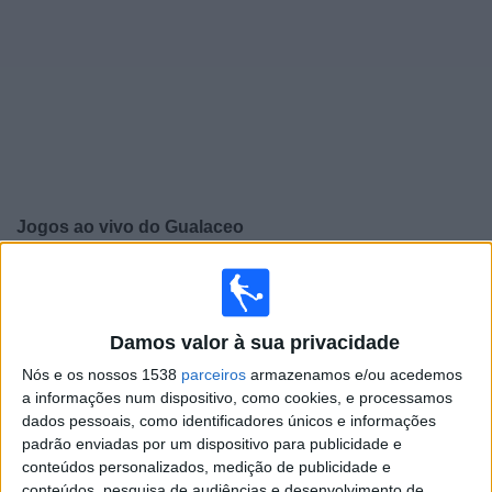
Widget
Jogos ao vivo do
Gualaceo
×
Gualaceo: Atualmente não há uma partida ao vivo na
TV. Você pode verificar o histórico de jogos previamente
emitidos.
Damos valor à sua privacidade
Nós e os nossos 1538
parceiros
armazenamos e/ou acedemos
Quinta-feira, 16/10/2025
a informações num dispositivo, como cookies, e processamos
dados pessoais, como identificadores únicos e informações
21:00
Serie B
padrão enviadas por um dispositivo para publicidade e
conteúdos personalizados, medição de publicidade e
Ind. Juniors
conteúdos, pesquisa de audiências e desenvolvimento de