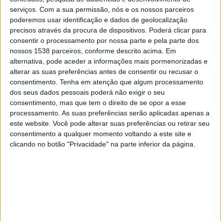
Gualaceo
serviços.
Com a sua permissão, nós e os nossos parceiros
ElCanalDelFutbol.com
poderemos usar identificação e dados de geolocalização
precisos através da procura de dispositivos. Poderá clicar para
consentir o processamento por nossa parte e pela parte dos
Sábado, 11/10/2025
nossos 1538 parceiros, conforme descrito acima. Em
21:30
Serie B
alternativa, pode aceder a informações mais pormenorizadas e
alterar as suas preferências antes de consentir ou recusar o
Gualaceo
consentimento.
Tenha em atenção que algum processamento
Leones del Norte
dos seus dados pessoais poderá não exigir o seu
consentimento, mas que tem o direito de se opor a esse
ElCanalDelFutbol.com
processamento. As suas preferências serão aplicadas apenas a
este website. Você pode alterar suas preferências ou retirar seu
Domingo, 05/10/2025
consentimento a qualquer momento voltando a este site e
23:00
clicando no botão "Privacidade" na parte inferior da página.
Serie B
Guayaquil City
Gualaceo
ElCanalDelFutbol.com
Mais días