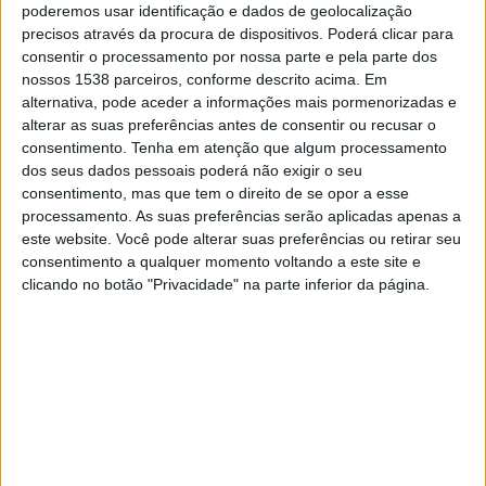
U. Catolica
poderemos usar identificação e dados de geolocalização
Juventud
precisos através da procura de dispositivos. Poderá clicar para
consentir o processamento por nossa parte e pela parte dos
Fanatiz (Ver ao vivo)
nossos 1538 parceiros, conforme descrito acima. Em
alternativa, pode aceder a informações mais pormenorizadas e
alterar as suas preferências antes de consentir ou recusar o
DADOS ESTATÍSTICOS DA EQUIPE U. CATOLICA NA
consentimento.
Tenha em atenção que algum processamento
TELEVISÃO EM PORTUGAL
dos seus dados pessoais poderá não exigir o seu
consentimento, mas que tem o direito de se opor a esse
Até a data de hoje
06/08/2026
e desde que este site coleta os dados
processamento. As suas preferências serão aplicadas apenas a
estatísticos de quando e onde são televisionados os jogos de
Futebol
da
este website. Você pode alterar suas preferências ou retirar seu
equipe
U. Catolica
em
Portugal
, que foi em
27/02/2020
, podemos
consentimento a qualquer momento voltando a este site e
fornecer os seguintes dados:
clicando no botão "Privacidade" na parte inferior da página.
197
PARTIDOS TELEVISADOS
1 partidos em aberto
0,51%
196 partidos pagos
99,49%