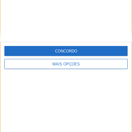
Copa Sul-Americana
13 (6,6%)
Copa Libertadores
8 (4,06%)
Amigável
2 (1,02%)
Ver ranking completo
Nº DE PARTIDAS POR DIA DA SEMANA
CONCORDO
SEGUNDA-FEIRA
TERÇA-FEIRA
QUARTA-FEIRA
QUINTA-FEIRA
18
11
12
11
MAIS OPÇÕES
9,14%
5,58%
6,09%
5,58%
SEXTA-FEIRA
SÁBADO
DOMINGO
17
66
62
8,63%
33,5%
31,47%
Nº DE PARTIDAS POR MÊS
JANEIRO
FEVEREIRO
MARÇO
ABRIL
MAIO
JUNHO
2
12
21
24
28
8