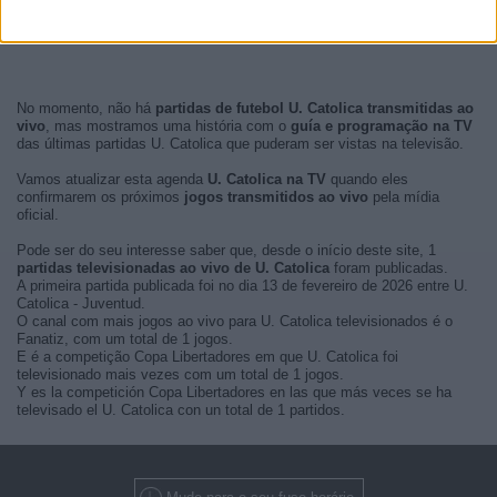
No momento, não há
partidas de futebol U. Catolica transmitidas ao
vivo
, mas mostramos uma história com o
guía e programação na TV
das últimas partidas U. Catolica que puderam ser vistas na televisão.
Vamos atualizar esta agenda
U. Catolica na TV
quando eles
confirmarem os próximos
jogos transmitidos ao vivo
pela mídia
oficial.
Pode ser do seu interesse saber que, desde o início deste site, 1
partidas televisionadas ao vivo de U. Catolica
foram publicadas.
A primeira partida publicada foi no dia 13 de fevereiro de 2026 entre U.
Catolica - Juventud.
O canal com mais jogos ao vivo para U. Catolica televisionados é o
Fanatiz, com um total de 1 jogos.
E é a competição Copa Libertadores em que U. Catolica foi
televisionado mais vezes com um total de 1 jogos.
Y es la competición Copa Libertadores en las que más veces se ha
televisado el U. Catolica con un total de 1 partidos.