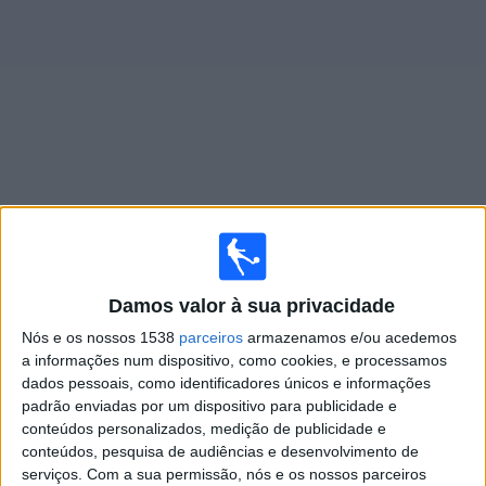
Widget
Jogos ao vivo do
U. Catolica
×
U. Catolica: Atualmente não há uma partida ao vivo na
Damos valor à sua privacidade
TV. Você pode verificar o histórico de jogos previamente
emitidos.
Nós e os nossos 1538
parceiros
armazenamos e/ou acedemos
a informações num dispositivo, como cookies, e processamos
dados pessoais, como identificadores únicos e informações
Sexta-feira, 13/02/2026
padrão enviadas por um dispositivo para publicidade e
00:30
Copa Libertadores
conteúdos personalizados, medição de publicidade e
1.ª Fase
conteúdos, pesquisa de audiências e desenvolvimento de
serviços.
Com a sua permissão, nós e os nossos parceiros