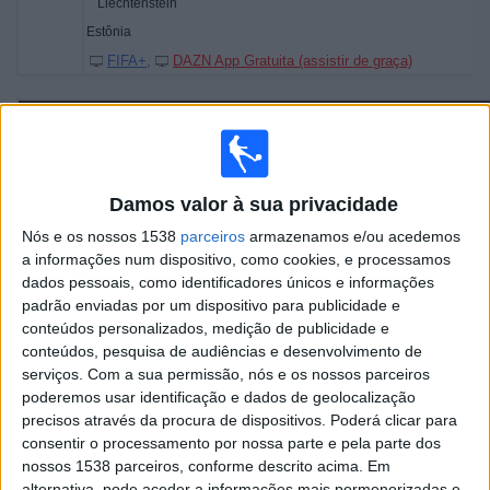
Liechtenstein
Estônia
FIFA+
DAZN App Gratuita (assistir de graça)
Domingo, 24/05/2026
02:00
Liga Primera
Damos valor à sua privacidade
UNAN-Managua
Nós e os nossos 1538
parceiros
armazenamos e/ou acedemos
Matiguás FC
a informações num dispositivo, como cookies, e processamos
dados pessoais, como identificadores únicos e informações
FIFA+
DAZN App Gratuita (assistir de graça)
padrão enviadas por um dispositivo para publicidade e
20:30
Liga FUTVE 2
conteúdos personalizados, medição de publicidade e
conteúdos, pesquisa de audiências e desenvolvimento de
serviços.
Com a sua permissão, nós e os nossos parceiros
poderemos usar identificação e dados de geolocalização
Frontera
precisos através da procura de dispositivos. Poderá clicar para
consentir o processamento por nossa parte e pela parte dos
Puerto Cabello B
nossos 1538 parceiros, conforme descrito acima. Em
FIFA+
DAZN App Gratuita (assistir de graça)
alternativa, pode aceder a informações mais pormenorizadas e