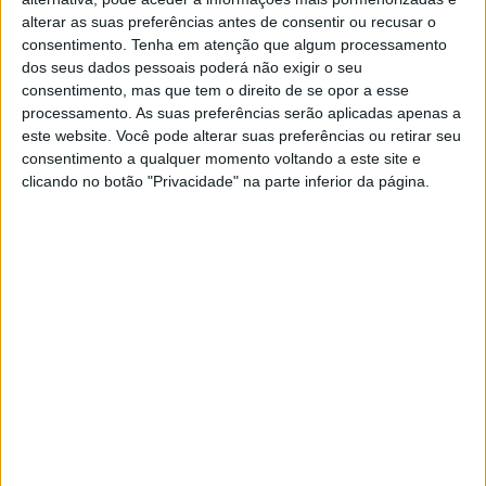
20:30
Liga FUTVE 2
alterar as suas preferências antes de consentir ou recusar o
consentimento.
Tenha em atenção que algum processamento
dos seus dados pessoais poderá não exigir o seu
consentimento, mas que tem o direito de se opor a esse
processamento. As suas preferências serão aplicadas apenas a
El Vigia
este website. Você pode alterar suas preferências ou retirar seu
Urena
consentimento a qualquer momento voltando a este site e
FIFA+
DAZN App Gratuita (assistir de graça)
clicando no botão "Privacidade" na parte inferior da página.
21:00
Liga FUTVE 2
Miranda
Dynamo Puerto
FIFA+
DAZN App Gratuita (assistir de graça)
21:30
Liga FUTVE 2