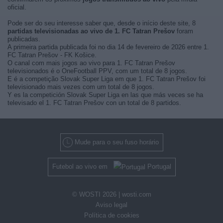
oficial.
Pode ser do seu interesse saber que, desde o início deste site, 8
partidas televisionadas ao vivo de 1. FC Tatran Prešov
foram
publicadas.
A primeira partida publicada foi no dia 14 de fevereiro de 2026 entre 1.
FC Tatran Prešov - FK Košice.
O canal com mais jogos ao vivo para 1. FC Tatran Prešov
televisionados é o OneFootball PPV, com um total de 8 jogos.
E é a competição Slovak Super Liga em que 1. FC Tatran Prešov foi
televisionado mais vezes com um total de 8 jogos.
Y es la competición Slovak Super Liga en las que más veces se ha
televisado el 1. FC Tatran Prešov con un total de 8 partidos.
Mude para o seu fuso horário
Futebol ao vivo em
Portugal
© WOSTI 2026 |
wosti.com
Aviso legal
Política de cookies