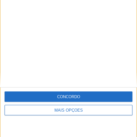
COMPETIÇÕES
VS FK Košice
RIVAIS
RANKING POR EQUIPES
FK Košice
4 (14,81%)
Trencin
4 (14,81%)
Ruzomberok
3 (11,11%)
Zilina
2 (7,41%)
Trnava
2 (7,41%)
Ver ranking completo
RANKING POR COMPETIÇÕES
Slovak Super Liga
27 (100%)
CONCORDO
Ver ranking completo
MAIS OPÇÕES
Nº DE PARTIDAS POR DIA DA SEMANA
SEGUNDA-FEIRA
TERÇA-FEIRA
QUARTA-FEIRA
QUINTA-FEIRA