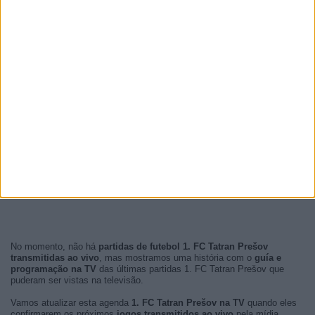
No momento, não há
partidas de futebol 1. FC Tatran Prešov
transmitidas ao vivo
, mas mostramos uma história com o
guía e
programação na TV
das últimas partidas 1. FC Tatran Prešov que
puderam ser vistas na televisão.
Vamos atualizar esta agenda
1. FC Tatran Prešov na TV
quando eles
confirmarem os próximos
jogos transmitidos ao vivo
pela mídia