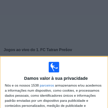
Widget
Jogos ao vivo do
1. FC Tatran Prešov
×
1. FC Tatran Prešov: Atualmente não há uma partida ao
vivo na TV. Você pode verificar o histórico de jogos
previamente emitidos.
Damos valor à sua privacidade
Nós e os nossos 1538
parceiros
armazenamos e/ou acedemos
Domingo, 26/04/2026
a informações num dispositivo, como cookies, e processamos
16:00
Slovak Super Liga
dados pessoais, como identificadores únicos e informações
padrão enviadas por um dispositivo para publicidade e
1. FC Tatran Prešov
conteúdos personalizados, medição de publicidade e