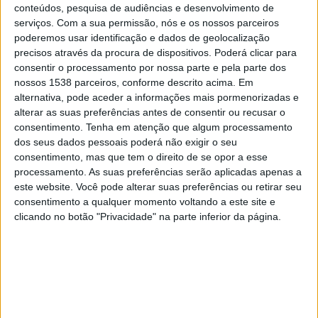
Trencin
conteúdos, pesquisa de audiências e desenvolvimento de
serviços.
Com a sua permissão, nós e os nossos parceiros
OneFootball PPV
poderemos usar identificação e dados de geolocalização
precisos através da procura de dispositivos. Poderá clicar para
Domingo, 19/04/2026
consentir o processamento por nossa parte e pela parte dos
nossos 1538 parceiros, conforme descrito acima. Em
17:00
Slovak Super Liga
alternativa, pode aceder a informações mais pormenorizadas e
1. FC Tatran Prešov
alterar as suas preferências antes de consentir ou recusar o
consentimento.
Tenha em atenção que algum processamento
FK Košice
dos seus dados pessoais poderá não exigir o seu
OneFootball PPV
consentimento, mas que tem o direito de se opor a esse
processamento. As suas preferências serão aplicadas apenas a
Sábado, 11/04/2026
este website. Você pode alterar suas preferências ou retirar seu
consentimento a qualquer momento voltando a este site e
14:30
Slovak Super Liga
clicando no botão "Privacidade" na parte inferior da página.
Trencin
1. FC Tatran Prešov
OneFootball PPV
Mais días