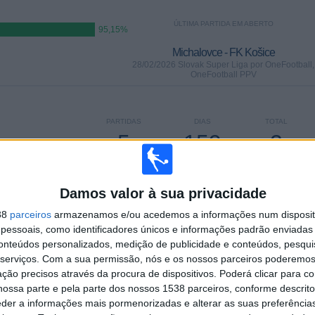
ÚLTIMA PARTIDA EM ABERTO
95,15%
Michalovce - FK Košice
28/02/2026 Slovak Super Liga por OneFootball,
OneFootball PPV
PARTIDAS
DIAS
TOTAL
5
159
2
CONSECUTIVOS
SEM PARTIDA
CANAIS DE TV
PAGOS
GRATUITA
Damos valor à sua privacidade
38
parceiros
armazenamos e/ou acedemos a informações num dispositi
TOTAL
MÁXIMO
TOTAL
essoais, como identificadores únicos e informações padrão enviadas 
1
13
14
conteúdos personalizados, medição de publicidade e conteúdos, pesqui
serviços.
Com a sua permissão, nós e os nossos parceiros poderemos 
COMPETIÇÕES
VS Trencin
RIVAIS
ção precisos através da procura de dispositivos. Poderá clicar para co
ossa parte e pela parte dos nossos 1538 parceiros, conforme descrit
RANKING POR COMPETIÇÕES
eder a informações mais pormenorizadas e alterar as suas preferência