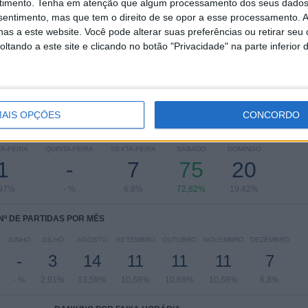
timento.
Tenha em atenção que algum processamento dos seus dados
Slovak Super Liga
103 (100%)
nsentimento, mas que tem o direito de se opor a esse processamento. A
as a este website. Você pode alterar suas preferências ou retirar seu
Ver ranking completo
tando a este site e clicando no botão "Privacidade" na parte inferior 
AIS OPÇÕES
CONCORDO
 PARTIDAS POR DIA DA SEMANA
A-FEIRA
QUINTA-FEIRA
SEXTA-FEIRA
SÁBADO
DOMINGO
1
-
7
75
20
,97%
- %
6,8%
72,82%
19,42%
Nº DE PARTIDAS POR MÊS
JUNHO
JULHO
AGOSTO
SETEMBRO
OUTUBRO
NOVEMBRO
DEZEMBRO
-
3
14
11
11
11
7
- %
2,91%
13,59%
10,68%
10,68%
10,68%
6,8%