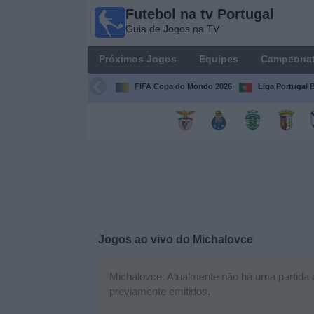
Futebol na tv Portugal
Futebol
Guia de Jogos na TV
na tv
Portugal
Próximos Jogos
Equipes
Campeona
Guia de
Jogos na TV
FIFA Copa do Mondo 2026
Liga Portugal B
Próximos
Jogos
Equipes
Campeonatos
Jogos ao vivo do
Michalovce
Canais
de
TV
Michalovce: Atualmente não há uma partida ao
previamente emitidos.
Notícias