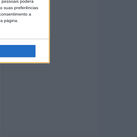
 pessoais poderá
s suas preferências
 consentimento a
da página.