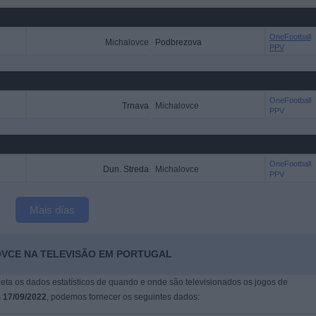
OneFootball
Michalovce
Podbrezova
PPV
OneFootball
Trnava
Michalovce
PPV
OneFootball
Dun. Streda
Michalovce
PPV
Mais días
OVCE NA TELEVISÃO EM PORTUGAL
leta os dados estatísticos de quando e onde são televisionados os jogos de
m
17/09/2022
, podemos fornecer os seguintes dados: