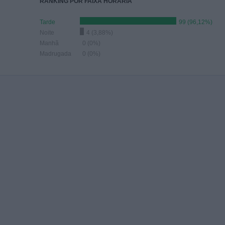
RANKING POR FAIXA HORÁRIA
Tarde
99 (96,12%)
Noite
4 (3,88%)
Manhã
0 (0%)
Madrugada
0 (0%)