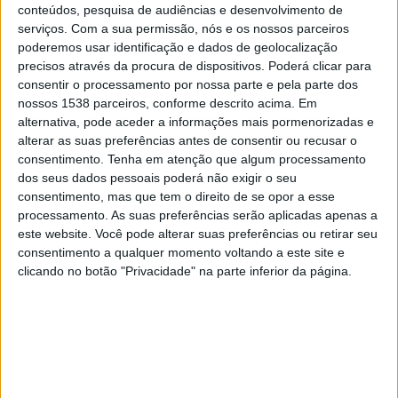
conteúdos, pesquisa de audiências e desenvolvimento de
serviços.
Com a sua permissão, nós e os nossos parceiros
Khor Fakkan Club
poderemos usar identificação e dados de geolocalização
Al-Ittihad Kalba SC
precisos através da procura de dispositivos. Poderá clicar para
FIFA+
consentir o processamento por nossa parte e pela parte dos
nossos 1538 parceiros, conforme descrito acima. Em
Domingo, 26/01/2025
alternativa, pode aceder a informações mais pormenorizadas e
alterar as suas preferências antes de consentir ou recusar o
14:30
UAE President's Cup
consentimento.
Tenha em atenção que algum processamento
dos seus dados pessoais poderá não exigir o seu
consentimento, mas que tem o direito de se opor a esse
processamento. As suas preferências serão aplicadas apenas a
Al Wasl
este website. Você pode alterar suas preferências ou retirar seu
consentimento a qualquer momento voltando a este site e
Al-Ittihad Kalba SC
clicando no botão "Privacidade" na parte inferior da página.
FIFA+
Sábado, 19/10/2024
17:00
UAE President's Cup