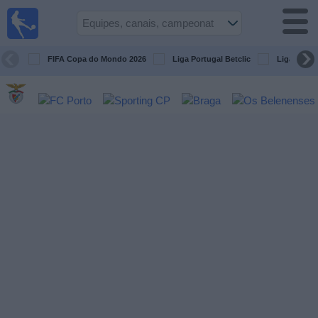
Futebol
na tv
Portugal
FIFA Copa do Mondo 2026
Liga Portugal Betclic
Liga Portu
Guia de
Jogos na TV
Próximos
Jogos
Equipes
Campeonatos
Canais
de
TV
Notícias