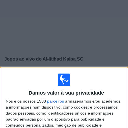
Widget
Jogos ao vivo do
Al-Ittihad Kalba SC
×
Al-Ittihad Kalba SC: Atualmente não há uma partida ao
vivo na TV. Você pode verificar o histórico de jogos
previamente emitidos.
Damos valor à sua privacidade
Nós e os nossos 1538
parceiros
armazenamos e/ou acedemos
Sábado, 25/10/2025
a informações num dispositivo, como cookies, e processamos
13:55
UAE President's Cup
dados pessoais, como identificadores únicos e informações
padrão enviadas por um dispositivo para publicidade e
conteúdos personalizados, medição de publicidade e