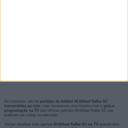
No momento, não há
partidas de futebol Al-Ittihad Kalba SC
transmitidas ao vivo
, mas mostramos uma história com o
guía e
programação na TV
das últimas partidas Al-Ittihad Kalba SC que
puderam ser vistas na televisão.
Vamos atualizar esta agenda
Al-Ittihad Kalba SC na TV
quando eles