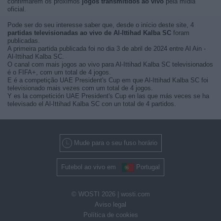
confirmarem os próximos
jogos transmitidos ao vivo
pela mídia
oficial.
Pode ser do seu interesse saber que, desde o início deste site, 4
partidas televisionadas ao vivo de Al-Ittihad Kalba SC
foram
publicadas.
A primeira partida publicada foi no dia 3 de abril de 2024 entre Al Ain -
Al-Ittihad Kalba SC.
O canal com mais jogos ao vivo para Al-Ittihad Kalba SC televisionados
é o FIFA+, com um total de 4 jogos.
E é a competição UAE President's Cup em que Al-Ittihad Kalba SC foi
televisionado mais vezes com um total de 4 jogos.
Y es la competición UAE President's Cup en las que más veces se ha
televisado el Al-Ittihad Kalba SC con un total de 4 partidos.
Mude para o seu fuso horário
Futebol ao vivo em
Portugal
© WOSTI 2026 |
wosti.com
Aviso legal
Política de cookies