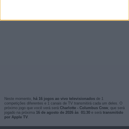
Neste momento,
há 16 jogos ao vivo televisionados
de 1
competições diferentes e 1 canais de TV transmitirá cada um deles. O
próximo jogo que você verá será
Charlotte - Columbus Crew
, que será
jogado na próxima
16 de agosto de 2026 às 01:30
e será
transmitido
por Apple TV
.