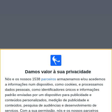
Widget
Jogos ao vivo do
Charlotte
Domingo, 16/08/2026
00:30
MLS
Damos valor à sua privacidade
Nós e os nossos 1538
parceiros
armazenamos e/ou acedemos
Charlotte
a informações num dispositivo, como cookies, e processamos
Columbus Crew
dados pessoais, como identificadores únicos e informações
padrão enviadas por um dispositivo para publicidade e
conteúdos personalizados, medição de publicidade e
Apple TV
conteúdos, pesquisa de audiências e desenvolvimento de
serviços.
Com a sua permissão, nós e os nossos parceiros