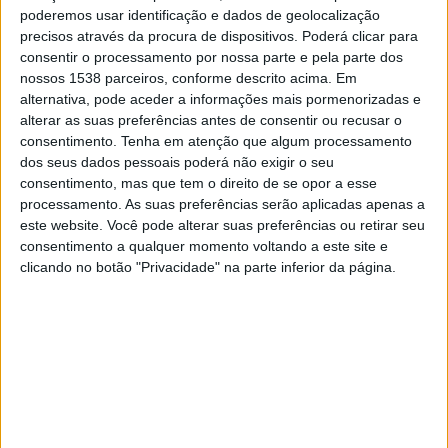
Quinta-feira, 20/08/2026
poderemos usar identificação e dados de geolocalização
precisos através da procura de dispositivos. Poderá clicar para
00:30
MLS
consentir o processamento por nossa parte e pela parte dos
Toronto FC
nossos 1538 parceiros, conforme descrito acima. Em
alternativa, pode aceder a informações mais pormenorizadas e
Charlotte
alterar as suas preferências antes de consentir ou recusar o
Apple TV
consentimento.
Tenha em atenção que algum processamento
dos seus dados pessoais poderá não exigir o seu
consentimento, mas que tem o direito de se opor a esse
Domingo, 23/08/2026
processamento. As suas preferências serão aplicadas apenas a
00:30
MLS
este website. Você pode alterar suas preferências ou retirar seu
consentimento a qualquer momento voltando a este site e
Charlotte
clicando no botão "Privacidade" na parte inferior da página.
DC United
Apple TV
Mais días