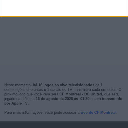
Neste momento,
há 16 jogos ao vivo televisionados
de 1
competições diferentes e 1 canais de TV transmitirá cada um deles. O
próximo jogo que você verá será
CF Montreal - DC United
, que será
jogado na próxima
16 de agosto de 2026 às 01:30
e será
transmitido
por Apple TV
.
Para mais informações, você pode acessar a
web de CF Montreal
.