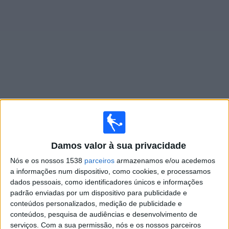
Widget
Jogos ao vivo do
CF Montreal
Domingo, 16/08/2026
00:30
MLS
Damos valor à sua privacidade
Nós e os nossos 1538
parceiros
armazenamos e/ou acedemos
CF Montreal
a informações num dispositivo, como cookies, e processamos
DC United
dados pessoais, como identificadores únicos e informações
Apple TV
padrão enviadas por um dispositivo para publicidade e
conteúdos personalizados, medição de publicidade e
conteúdos, pesquisa de audiências e desenvolvimento de
Quinta-feira, 20/08/2026
serviços.
Com a sua permissão, nós e os nossos parceiros