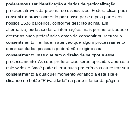
00:30
MLS
poderemos usar identificação e dados de geolocalização
precisos através da procura de dispositivos. Poderá clicar para
Columbus Crew
consentir o processamento por nossa parte e pela parte dos
nossos 1538 parceiros, conforme descrito acima. Em
CF Montreal
alternativa, pode aceder a informações mais pormenorizadas e
Apple TV
alterar as suas preferências antes de consentir ou recusar o
consentimento.
Tenha em atenção que algum processamento
Domingo, 23/08/2026
dos seus dados pessoais poderá não exigir o seu
consentimento, mas que tem o direito de se opor a esse
00:30
MLS
processamento. As suas preferências serão aplicadas apenas a
este website. Você pode alterar suas preferências ou retirar seu
CF Montreal
consentimento a qualquer momento voltando a este site e
Los Angeles Galaxy
clicando no botão "Privacidade" na parte inferior da página.
Apple TV
Mais días
DADOS ESTATÍSTICOS DA EQUIPE CF MONTREAL NA