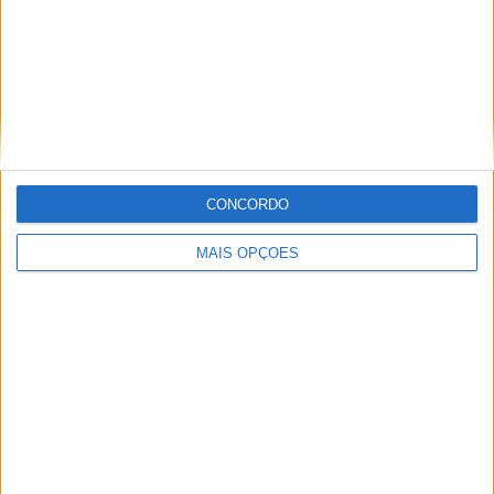
Orlando City
14 (11,29%)
New England Revolution
10 (8,06%)
Toronto FC
8 (6,45%)
Inter Miami
7 (5,65%)
FC Cincinnati
7 (5,65%)
Ver ranking completo
CONCORDO
RANKING POR COMPETIÇÕES
MLS
116 (93,55%)
MAIS OPÇÕES
Leagues Cup
8 (6,45%)
Ver ranking completo
Nº DE PARTIDAS POR DIA DA SEMANA
SEGUNDA-FEIRA
TERÇA-FEIRA
QUARTA-FEIRA
QUINTA-FEIRA
3
-
4
22
2,42%
- %
3,23%
17,74%