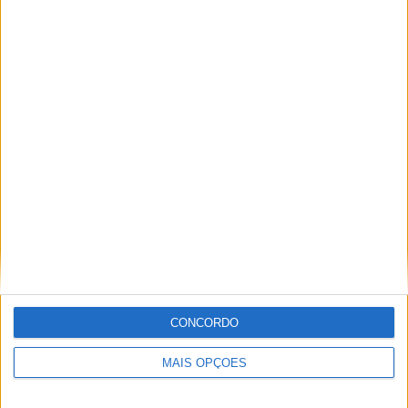
1 partidas em casa
25%
3 partidas fora de casa
75%
TOTAL
MÁXIMO
TOTAL
2
1
4
COMPETIÇÕES
VS Sunderland
RIVAIS
RANKING POR EQUIPES
Sunderland
1 (25%)
Hull City
1 (25%)
Tottenham
1 (25%)
Everton
1 (25%)
CONCORDO
Ver ranking completo
MAIS OPÇÕES
RANKING POR COMPETIÇÕES