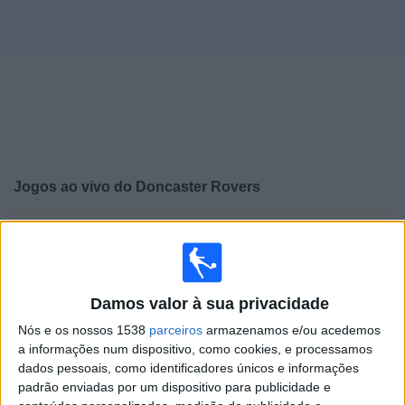
Widget
Jogos ao vivo do
Doncaster Rovers
×
Doncaster Rovers: Atualmente não há uma partida ao
vivo na TV. Você pode verificar o histórico de jogos
previamente emitidos.
Damos valor à sua privacidade
Quarta-feira, 24/09/2025
Nós e os nossos 1538
parceiros
armazenamos e/ou acedemos
a informações num dispositivo, como cookies, e processamos
19:45
Copa da Liga Inglesa
dados pessoais, como identificadores únicos e informações
3.ª Ronda
padrão enviadas por um dispositivo para publicidade e