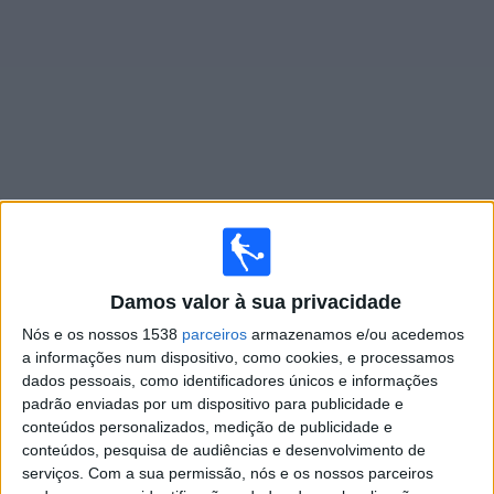
Widget
Jogos ao vivo do
Hafnarfjordur
Domingo, 16/08/2026
Damos valor à sua privacidade
19:00
Iceland Premier League
Nós e os nossos 1538
parceiros
armazenamos e/ou acedemos
Hafnarfjordur
a informações num dispositivo, como cookies, e processamos
dados pessoais, como identificadores únicos e informações
Vikingur Reykjavik
padrão enviadas por um dispositivo para publicidade e
OneFootball PPV
conteúdos personalizados, medição de publicidade e
conteúdos, pesquisa de audiências e desenvolvimento de
Domingo, 23/08/2026
serviços.
Com a sua permissão, nós e os nossos parceiros