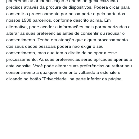
poderemos usar identificação e dados de geolocalização
18:00
Iceland Premier League
precisos através da procura de dispositivos. Poderá clicar para
consentir o processamento por nossa parte e pela parte dos
Akranes
nossos 1538 parceiros, conforme descrito acima. Em
Hafnarfjordur
alternativa, pode aceder a informações mais pormenorizadas e
alterar as suas preferências antes de consentir ou recusar o
OneFootball PPV
consentimento.
Tenha em atenção que algum processamento
dos seus dados pessoais poderá não exigir o seu
Domingo, 30/08/2026
consentimento, mas que tem o direito de se opor a esse
18:00
Iceland Premier League
processamento. As suas preferências serão aplicadas apenas a
este website. Você pode alterar suas preferências ou retirar seu
Hafnarfjordur
consentimento a qualquer momento voltando a este site e
clicando no botão "Privacidade" na parte inferior da página.
Keflavik
OneFootball PPV
Mais días
DADOS ESTATÍSTICOS DA EQUIPE HAFNARFJORDUR NA
TELEVISÃO EM PORTUGAL