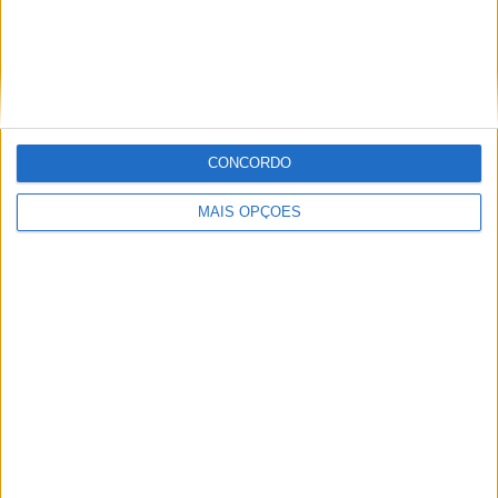
Breidablik
9 (11,84%)
Stjarnan
8 (10,53%)
Vikingur Reykjavik
7 (9,21%)
KR Reykjavik
7 (9,21%)
Ver ranking completo
CONCORDO
RANKING POR COMPETIÇÕES
MAIS OPÇÕES
Iceland Premier League
76 (100%)
Ver ranking completo
Nº DE PARTIDAS POR DIA DA SEMANA
SEGUNDA-FEIRA
TERÇA-FEIRA
QUARTA-FEIRA
QUINTA-FEIRA
13
2
4
3
17,11%
2,63%
5,26%
3,95%
SEXTA-FEIRA
SÁBADO
DOMINGO