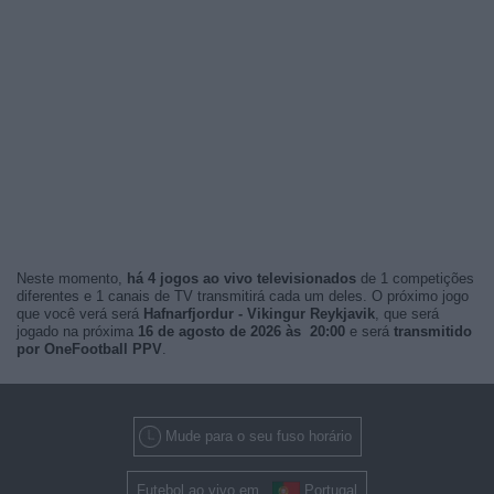
Neste momento,
há 4 jogos ao vivo televisionados
de 1 competições
diferentes e 1 canais de TV transmitirá cada um deles. O próximo jogo
que você verá será
Hafnarfjordur - Vikingur Reykjavik
, que será
jogado na próxima
16 de agosto de 2026 às 20:00
e será
transmitido
por OneFootball PPV
.
Mude para o seu fuso horário
Futebol ao vivo em
Portugal