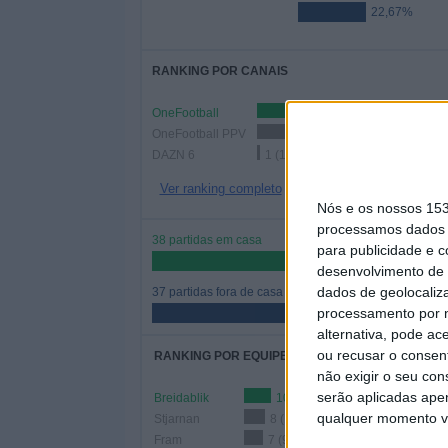
22,67%
RANKING POR CANAIS
OneFootball
58 (7
OneFootball PPV
16 (21,33%)
DAZN 6
1 (1,33%)
Ver ranking completo
Nós e os nossos 15
processamos dados p
38 partidas em casa
para publicidade e 
50,67%
desenvolvimento de 
dados de geolocaliza
37 partidas fora de casa
processamento por n
49,33%
alternativa, pode ac
ou recusar o consen
RANKING POR EQUIPES
não exigir o seu co
serão aplicadas apen
Breidablik
10 (13,33%)
qualquer momento vol
Stjarnan
8 (10,67%)
Fram
7 (9,33%)