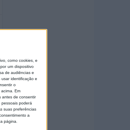
vo, como cookies, e
por um dispositivo
sa de audiências e
usar identificação e
nsentir o
o acima. Em
s antes de consentir
 pessoais poderá
s suas preferências
 consentimento a
da página.