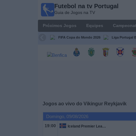
Futebol na tv Portugal
Futebol
Guia de Jogos na TV
na tv
Portugal
Próximos Jogos
Equipes
Campeona
Guia de
Jogos na TV
FIFA Copa do Mondo 2026
Liga Portugal B
Próximos
Jogos
Equipes
Campeonatos
Jogos ao vivo do
Vikingur Reykjavik
Canais
de
Domingo, 09/08/2026
TV
19:00
Iceland Premier League
Notícias