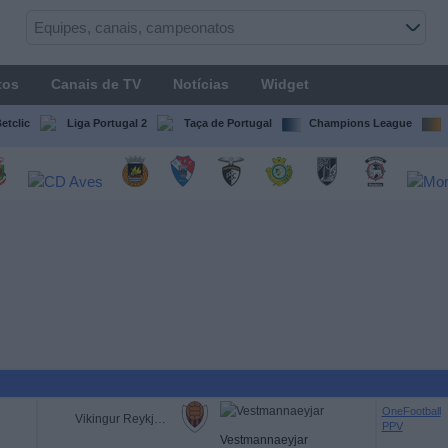
tos
Canais de TV
Notícias
Widget
etclic
Liga Portugal 2
Taça de Portugal
Champions League
OneFootball
Vikingur Reykjavik
PPV
Vestmannaeyjar