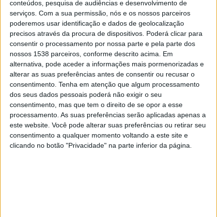
conteúdos, pesquisa de audiências e desenvolvimento de
Seoul
serviços.
Com a sua permissão, nós e os nossos parceiros
OneFootball
poderemos usar identificação e dados de geolocalização
precisos através da procura de dispositivos. Poderá clicar para
Sábado, 28/09/2024
consentir o processamento por nossa parte e pela parte dos
nossos 1538 parceiros, conforme descrito acima. Em
08:30
K League 1
alternativa, pode aceder a informações mais pormenorizadas e
alterar as suas preferências antes de consentir ou recusar o
Gangwon
consentimento.
Tenha em atenção que algum processamento
Daegu
dos seus dados pessoais poderá não exigir o seu
OneFootball
consentimento, mas que tem o direito de se opor a esse
processamento. As suas preferências serão aplicadas apenas a
este website. Você pode alterar suas preferências ou retirar seu
Domingo, 22/09/2024
consentimento a qualquer momento voltando a este site e
08:30
K League 1
clicando no botão "Privacidade" na parte inferior da página.
Pohang
Gangwon
OneFootball
Mais días