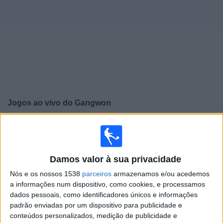
Widget
Jogos ao vivo do
Gangwon
×
Gangwon: Atualmente não há uma partida ao vivo na
TV. Você pode verificar o histórico de jogos previamente
emitidos.
Damos valor à sua privacidade
Nós e os nossos 1538
parceiros
armazenamos e/ou acedemos
Domingo, 20/10/2024
a informações num dispositivo, como cookies, e processamos
dados pessoais, como identificadores únicos e informações
07:00
K League 1
padrão enviadas por um dispositivo para publicidade e
Gangwon
conteúdos personalizados, medição de publicidade e