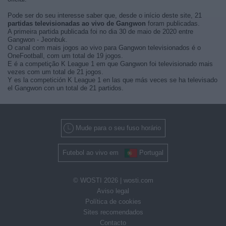
Pode ser do seu interesse saber que, desde o início deste site, 21
partidas televisionadas ao vivo de Gangwon
foram publicadas.
A primeira partida publicada foi no dia 30 de maio de 2020 entre
Gangwon - Jeonbuk.
O canal com mais jogos ao vivo para Gangwon televisionados é o
OneFootball, com um total de 19 jogos.
E é a competição K League 1 em que Gangwon foi televisionado mais
vezes com um total de 21 jogos.
Y es la competición K League 1 en las que más veces se ha televisado
el Gangwon con un total de 21 partidos.
Mude para o seu fuso horário
Futebol ao vivo em
Portugal
© WOSTI 2026 |
wosti.com
Aviso legal
Política de cookies
Sites recomendados
Contacto