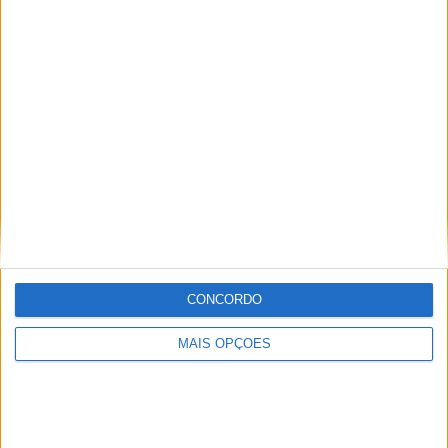
COMPETIÇÕES
VS Jeonbuk
RIVAIS
RANKING POR EQUIPES
Jeonbuk
4 (19,05%)
Seoul
4 (19,05%)
Suwon FC
3 (14,29%)
Daegu
2 (9,52%)
Ulsan HD
2 (9,52%)
Ver ranking completo
RANKING POR COMPETIÇÕES
CONCORDO
K League 1
21 (100%)
Ver ranking completo
MAIS OPÇÕES
Nº DE PARTIDAS POR DIA DA SEMANA
SEGUNDA-FEIRA
TERÇA-FEIRA
QUARTA-FEIRA
QUINTA-FEIRA