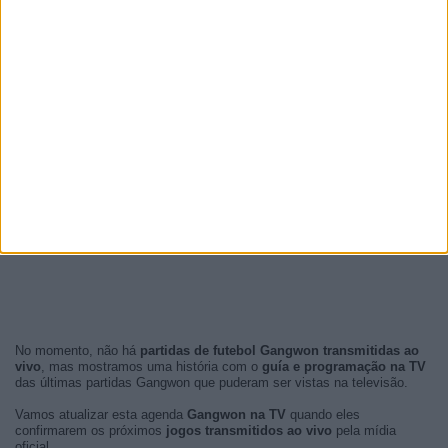
No momento, não há
partidas de futebol Gangwon transmitidas ao
vivo
, mas mostramos uma história com o
guía e programação na TV
das últimas partidas Gangwon que puderam ser vistas na televisão.
Vamos atualizar esta agenda
Gangwon na TV
quando eles
confirmarem os próximos
jogos transmitidos ao vivo
pela mídia
oficial.