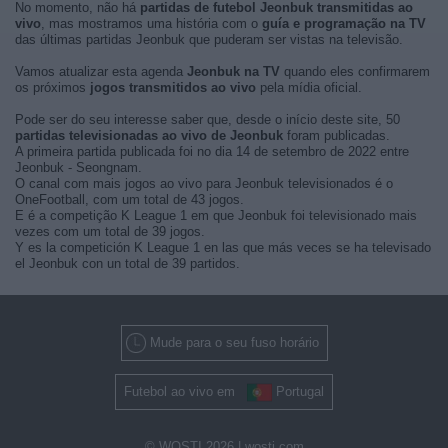
No momento, não há
partidas de futebol Jeonbuk transmitidas ao
vivo
, mas mostramos uma história com o
guía e programação na TV
das últimas partidas Jeonbuk que puderam ser vistas na televisão.
Vamos atualizar esta agenda
Jeonbuk na TV
quando eles confirmarem
os próximos
jogos transmitidos ao vivo
pela mídia oficial.
Pode ser do seu interesse saber que, desde o início deste site, 50
partidas televisionadas ao vivo de Jeonbuk
foram publicadas.
A primeira partida publicada foi no dia 14 de setembro de 2022 entre
Jeonbuk - Seongnam.
O canal com mais jogos ao vivo para Jeonbuk televisionados é o
OneFootball, com um total de 43 jogos.
E é a competição K League 1 em que Jeonbuk foi televisionado mais
vezes com um total de 39 jogos.
Y es la competición K League 1 en las que más veces se ha televisado
el Jeonbuk con un total de 39 partidos.
Mude para o seu fuso horário
Futebol ao vivo em
Portugal
© WOSTI 2026 |
wosti.com