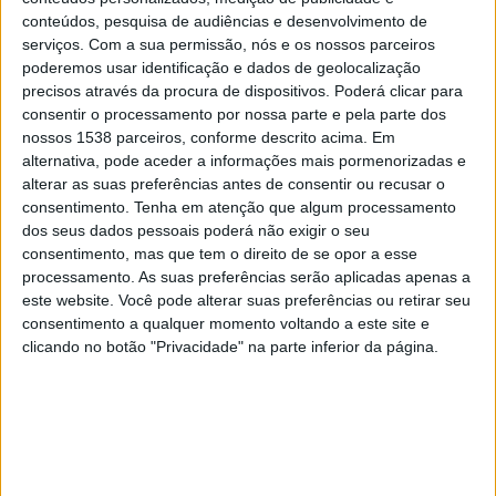
Sydney FC
conteúdos, pesquisa de audiências e desenvolvimento de
The AFC Hub YouTube
serviços.
Com a sua permissão, nós e os nossos parceiros
poderemos usar identificação e dados de geolocalização
precisos através da procura de dispositivos. Poderá clicar para
Domingo, 08/12/2024
consentir o processamento por nossa parte e pela parte dos
05:25
K League 1
nossos 1538 parceiros, conforme descrito acima. Em
alternativa, pode aceder a informações mais pormenorizadas e
Jeonbuk
alterar as suas preferências antes de consentir ou recusar o
Seoul E-Land FC
consentimento.
Tenha em atenção que algum processamento
dos seus dados pessoais poderá não exigir o seu
OneFootball
consentimento, mas que tem o direito de se opor a esse
processamento. As suas preferências serão aplicadas apenas a
Domingo, 01/12/2024
este website. Você pode alterar suas preferências ou retirar seu
07:00
consentimento a qualquer momento voltando a este site e
K League 1
clicando no botão "Privacidade" na parte inferior da página.
Seoul E-Land FC
Jeonbuk
OneFootball
Mais días