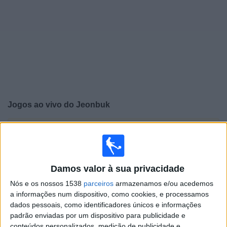
Widget
Jogos ao vivo do
Jeonbuk
×
Jeonbuk: Atualmente não há uma partida ao vivo na TV.
Você pode verificar o histórico de jogos previamente
emitidos.
Damos valor à sua privacidade
Quinta-feira, 06/03/2025
Nós e os nossos 1538
parceiros
armazenamos e/ou acedemos
a informações num dispositivo, como cookies, e processamos
PD
AFC Cup
dados pessoais, como identificadores únicos e informações
padrão enviadas por um dispositivo para publicidade e
Jeonbuk
conteúdos personalizados, medição de publicidade e