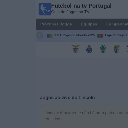
Futebol na tv Portugal
Futebol
Guia de Jogos na TV
na tv
Portugal
Próximos Jogos
Equipes
Campeona
Guia de
Jogos na TV
FIFA Copa do Mondo 2026
Liga Portugal B
Próximos
Jogos
Equipes
Campeonatos
Jogos ao vivo do
Lincoln
Canais
de
TV
Lincoln: Atualmente não há uma partida ao vi
emitidos.
Notícias