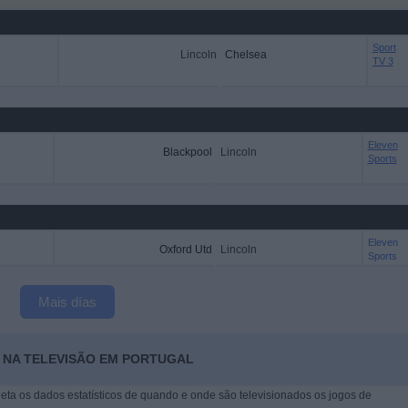
Sport
Lincoln
Chelsea
TV 3
Eleven
Blackpool
Lincoln
Sports
Eleven
Oxford Utd
Lincoln
Sports
Mais días
N NA TELEVISÃO EM PORTUGAL
leta os dados estatísticos de quando e onde são televisionados os jogos de