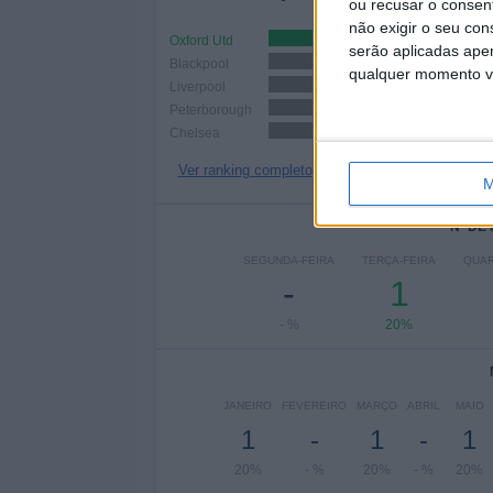
ou recusar o consen
não exigir o seu co
Oxford Utd
1 (20%)
serão aplicadas apen
Blackpool
1 (20%)
qualquer momento vol
Liverpool
1 (20%)
Peterborough
1 (20%)
Chelsea
1 (20%)
Ver ranking completo
M
Nº DE
SEGUNDA-FEIRA
TERÇA-FEIRA
QUAR
-
1
- %
20%
JANEIRO
FEVEREIRO
MARÇO
ABRIL
MAIO
1
-
1
-
1
20%
- %
20%
- %
20%