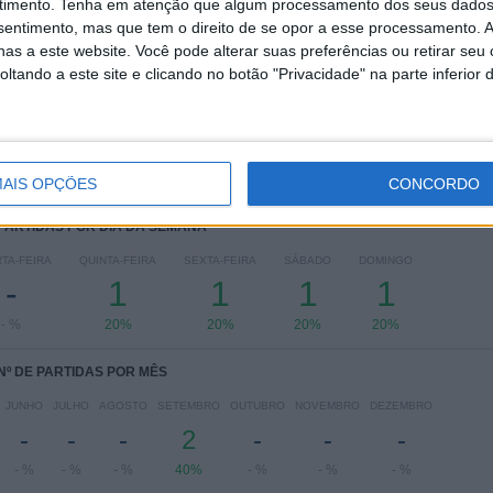
timento.
Tenha em atenção que algum processamento dos seus dados
nsentimento, mas que tem o direito de se opor a esse processamento. A
League One
3 (60%)
as a este website. Você pode alterar suas preferências ou retirar seu
Copa da Liga Inglesa
2 (40%)
tando a este site e clicando no botão "Privacidade" na parte inferior 
Ver ranking completo
AIS OPÇÕES
CONCORDO
 PARTIDAS POR DIA DA SEMANA
TA-FEIRA
QUINTA-FEIRA
SEXTA-FEIRA
SÁBADO
DOMINGO
-
1
1
1
1
- %
20%
20%
20%
20%
Nº DE PARTIDAS POR MÊS
JUNHO
JULHO
AGOSTO
SETEMBRO
OUTUBRO
NOVEMBRO
DEZEMBRO
-
-
-
2
-
-
-
- %
- %
- %
40%
- %
- %
- %