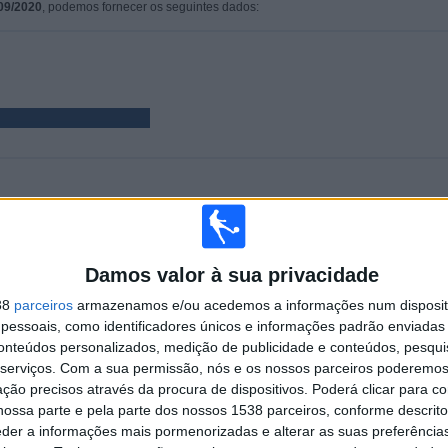
09/2020
, podemos fornecer os seguintes dados:
PARTIDAS
DIAS
TOTAL
5
2142
2
CONSECUTIVOS
SEM PARTIDA
CANAIS DE TV
Damos valor à sua privacidade
PAGOS
GRATUITA
38
parceiros
armazenamos e/ou acedemos a informações num dispositi
essoais, como identificadores únicos e informações padrão enviadas 
TOTAL
MÁXIMO
TOTAL
conteúdos personalizados, medição de publicidade e conteúdos, pesqui
2
1
5
serviços.
Com a sua permissão, nós e os nossos parceiros poderemos 
ção precisos através da procura de dispositivos. Poderá clicar para co
COMPETIÇÕES
VS Oxford Utd
RIVAIS
ossa parte e pela parte dos nossos 1538 parceiros, conforme descrit
eder a informações mais pormenorizadas e alterar as suas preferência
RANKING POR COMPETIÇÕES