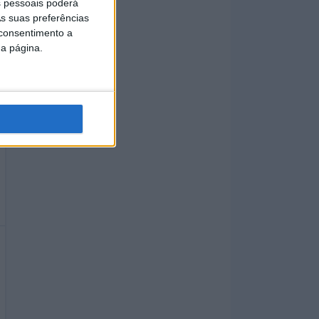
 pessoais poderá
s suas preferências
 consentimento a
da página.