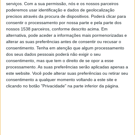
serviços.
Com a sua permissão, nós e os nossos parceiros
17:00
UEFA Nations League
poderemos usar identificação e dados de geolocalização
Fase de grupos
precisos através da procura de dispositivos. Poderá clicar para
consentir o processamento por nossa parte e pela parte dos
Armênia
nossos 1538 parceiros, conforme descrito acima. Em
alternativa, pode aceder a informações mais pormenorizadas e
Montenegro
alterar as suas preferências antes de consentir ou recusar o
Canal a confirmar
consentimento.
Tenha em atenção que algum processamento
dos seus dados pessoais poderá não exigir o seu
Sexta-feira, 02/10/2026
consentimento, mas que tem o direito de se opor a esse
processamento. As suas preferências serão aplicadas apenas a
19:45
UEFA Nations League
este website. Você pode alterar suas preferências ou retirar seu
Fase de grupos
consentimento a qualquer momento voltando a este site e
clicando no botão "Privacidade" na parte inferior da página.
Letônia
Montenegro
Canal a confirmar
Mais días