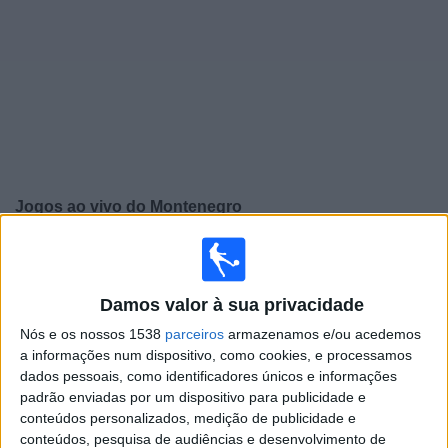
Widget
Jogos ao vivo do
Montenegro
Sexta-feira, 25/09/2026
19:45
UEFA Nations League
Fase de grupos
Damos valor à sua privacidade
Nós e os nossos 1538
parceiros
armazenamos e/ou acedemos
Montenegro
a informações num dispositivo, como cookies, e processamos
Cyprus
dados pessoais, como identificadores únicos e informações
padrão enviadas por um dispositivo para publicidade e
Canal a confirmar
conteúdos personalizados, medição de publicidade e
conteúdos, pesquisa de audiências e desenvolvimento de
Segunda-feira, 28/09/2026