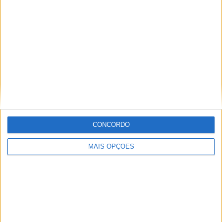
7
2
27
COMPETIÇÕES
VS Cyprus
RIVAIS
RANKING POR EQUIPES
Cyprus
2 (4,88%)
Azerbaijão
2 (4,88%)
Holanda
2 (4,88%)
Portugal
2 (4,88%)
Finlândia
2 (4,88%)
Ver ranking completo
CONCORDO
RANKING POR COMPETIÇÕES
MAIS OPÇÕES
UEFA Nations League
14 (34,15%)
FIFA Copa do Mondo 2026
9 (21,95%)
UEFA EURO 2024
8 (19,51%)
Amigável
3 (7,32%)
UEFA U19 Championship
3 (7,32%)
Ver ranking completo